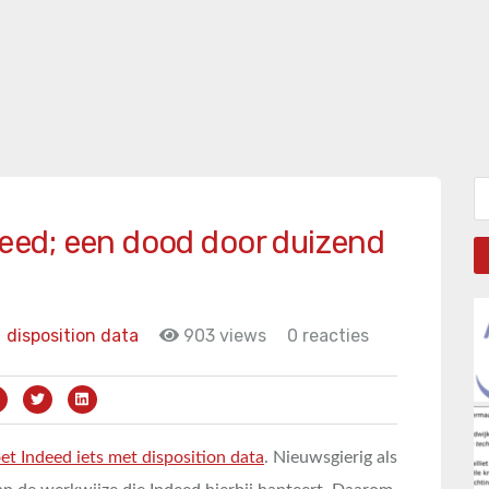
Zo
ed; een dood door duizend
disposition data
903 views
0 reacties
et Indeed iets met disposition data
. Nieuwsgierig als