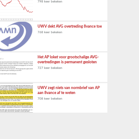
798 keer bekeken
UWV dekt AVG overtreding 8vance toe
768 keer bekeken
Het AP loket voor grootschalige AVG-
overtredingen is permanent gesloten
727 keer bekeken
UWV zegt niets van normbrief van AP
aan 8vance af te weten
708 keer bekeken