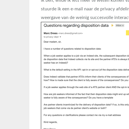
ik ben, wilde ik iets meer te weten komen v
stuurde ik een e-mail naar de privacy afdel
weergave van de weinig succesvolle interact