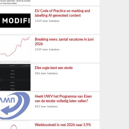
EU Code of Practice on marking and
labelling AI-generated content
1469 keer bekeken
Breaking news: aantal vacatures in juni
2026
1039 keer bekeken
Elke orgie kent een einde
986 keer bekeken
Heeft UWV het Programma van Eisen
van de tender volledig laten vallen?
842 keer bekeken
Werkloosheid in mei 2026 naar 3,9%