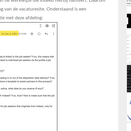
an de werkwijze die Indeed hierbij hanteert. Daarom
ing van de vacaturesite. Onderstaand is een
ie met deze afdeling: