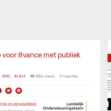
Zo
 voor 8vance met publiek
n
AVG
,
AI Act
886 views
0 reacties
erste en eenvoudigste