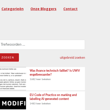
Categorieën
Onze Bloggers
Contact
eken naar:
uitgebreid zoeken
Was 8vance technisch failliet? Is UWV
engelbewaarder?
1682 keer bekeken
EU Code of Practice on marking and
labelling AI-generated content
1483 keer bekeken