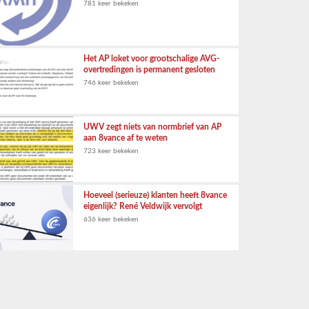
781 keer bekeken
Het AP loket voor grootschalige AVG-
overtredingen is permanent gesloten
746 keer bekeken
UWV zegt niets van normbrief van AP
aan 8vance af te weten
723 keer bekeken
Hoeveel (serieuze) klanten heeft 8vance
eigenlijk? René Veldwijk vervolgt
636 keer bekeken