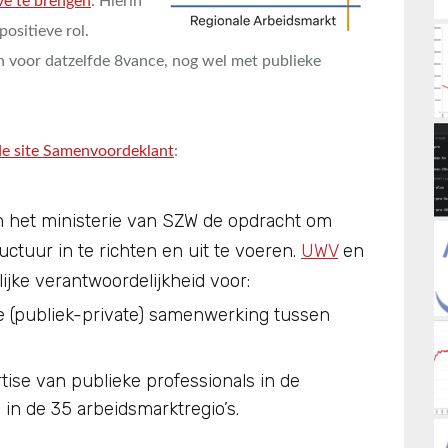
ve te brengen
. Hierin
ositieve rol.
n voor datzelfde 8vance, nog wel met publieke
de site Samenvoordeklant
:
n het ministerie van SZW de opdracht om
ctuur in te richten en uit te voeren.
UWV
en
ke verantwoordelijkheid voor:
le (publiek-private) samenwerking tussen
tise van publieke professionals in de
in de 35 arbeidsmarktregio’s.