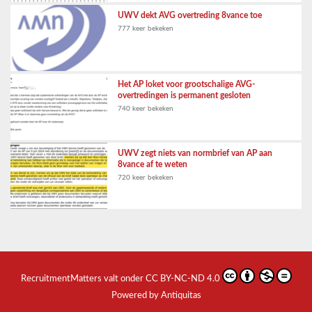
UWV dekt AVG overtreding 8vance toe
777 keer bekeken
Het AP loket voor grootschalige AVG-
overtredingen is permanent gesloten
740 keer bekeken
UWV zegt niets van normbrief van AP aan
8vance af te weten
720 keer bekeken
RecruitmentMatters
valt onder
CC BY-NC-ND 4.0
Powered by Antiquitas