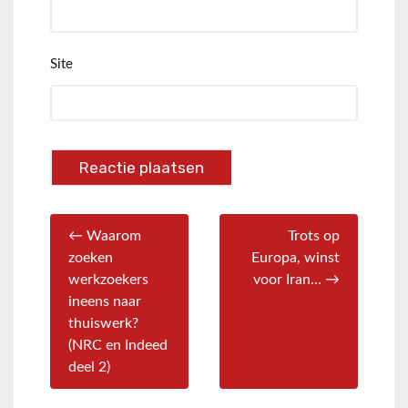
Site
← Waarom
Trots op
zoeken
Europa, winst
werkzoekers
voor Iran… →
ineens naar
thuiswerk?
(NRC en Indeed
deel 2)