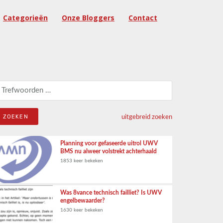
Categorieën
Onze Bloggers
Contact
eken naar:
uitgebreid zoeken
Planning voor gefaseerde uitrol UWV
BMS nu alweer volstrekt achterhaald
1853 keer bekeken
Was 8vance technisch failliet? Is UWV
engelbewaarder?
1630 keer bekeken