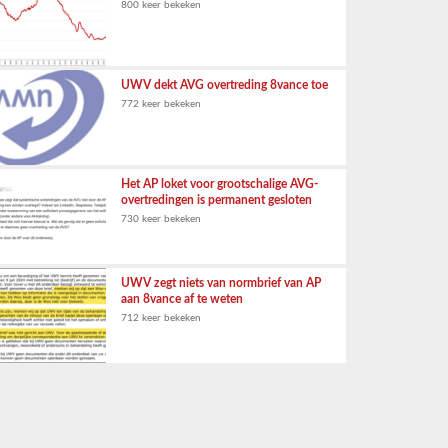
800 keer bekeken
UWV dekt AVG overtreding 8vance toe
772 keer bekeken
Het AP loket voor grootschalige AVG-
overtredingen is permanent gesloten
730 keer bekeken
UWV zegt niets van normbrief van AP
aan 8vance af te weten
712 keer bekeken