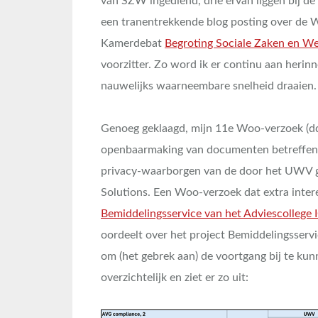
van SZW ingediend, drie ervan liggen bij d
een tranentrekkende blog posting over de Woo
Kamerdebat
Begroting Sociale Zaken en W
voorzitter. Zo word ik er continu aan herin
nauwelijks waarneembare snelheid draaien.
Genoeg geklaagd, mijn 11e Woo-verzoek (dd.
openbaarmaking van documenten betreffend
privacy-waarborgen van de door het UWV g
Solutions. Een Woo-verzoek dat extra inter
Bemiddelingsservice van het Adviescollege 
oordeelt over het project Bemiddelingsserv
om (het gebrek aan) de voortgang bij te kun
overzichtelijk en ziet er zo uit: