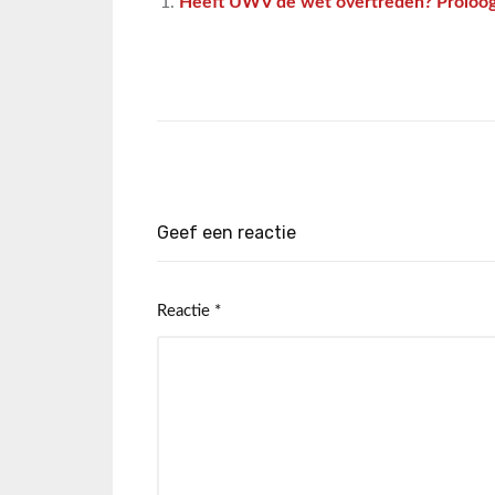
Heeft UWV de wet overtreden? Proloog 
Geef een reactie
Reactie
*