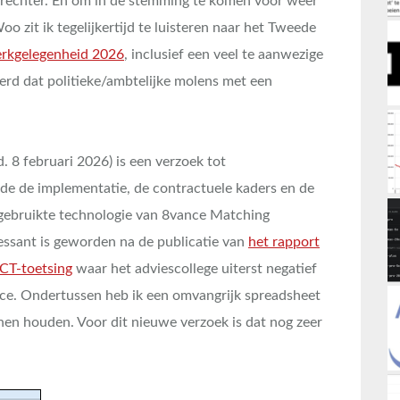
e rechter. En om in de stemming te komen voor weer
 zit ik tegelijkertijd te luisteren naar het Tweede
erkgelegenheid 2026
, inclusief een veel te aanwezige
nerd dat politieke/ambtelijke molens met een
 8 februari 2026) is een verzoek tot
e de implementatie, de contractuele kaders en de
ebruikte technologie van 8vance Matching
essant is geworden na de publicatie van
het rapport
ICT-toetsing
waar het adviescollege uiterst negatief
ice. Ondertussen heb ik een omvangrijk spreadsheet
nen houden. Voor dit nieuwe verzoek is dat nog zeer