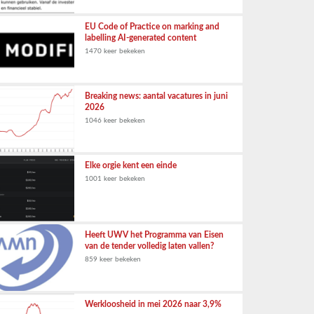
EU Code of Practice on marking and
labelling AI-generated content
1470 keer bekeken
Breaking news: aantal vacatures in juni
2026
1046 keer bekeken
Elke orgie kent een einde
1001 keer bekeken
Heeft UWV het Programma van Eisen
van de tender volledig laten vallen?
859 keer bekeken
Werkloosheid in mei 2026 naar 3,9%