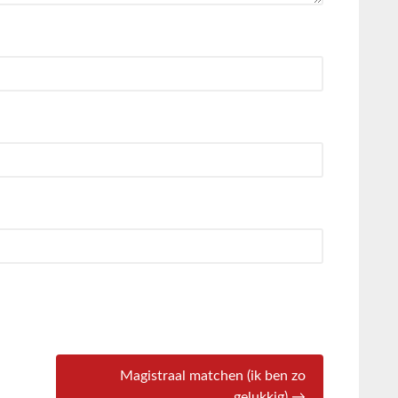
Magistraal matchen (ik ben zo
gelukkig) →