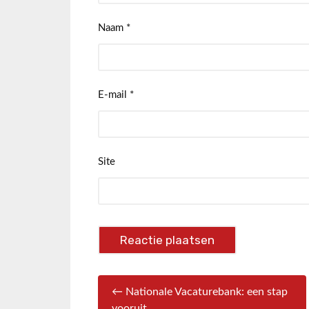
Naam
*
E-mail
*
Site
← Nationale Vacaturebank: een stap
vooruit