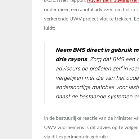
(AcICT) het rapport
Advies Bemiddelingsser
onder meer, een aantal adviezen om het in
verkerende UWV project vlot te trekken. E
luidt:
Neem BMS direct in gebruik me
drie rayons
. Zorg dat BMS een d
adviseurs de profielen zelf inv
vergelijken met die van het oud
andersoortige matches voor last
naast de bestaande systemen en
In de bestuurlijke reactie van de Minister 
UWV voornemens is dit advies op te volgen 
via dit experimentele gebruik: