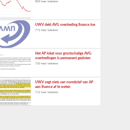
800 keer bekeken
UWV dekt AVG overtreding 8vance toe
772 keer bekeken
Het AP loket voor grootschalige AVG-
overtredingen is permanent gesloten
730 keer bekeken
UWV zegt niets van normbrief van AP
aan 8vance af te weten
712 keer bekeken