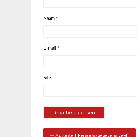
Naam
*
E-mail
*
Site
← Autoriteit Persoonsgegevens geeft