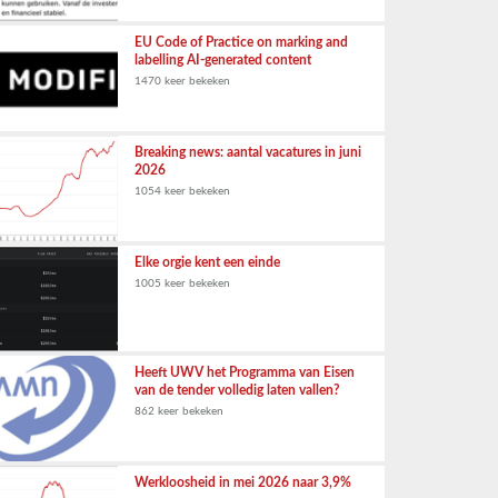
EU Code of Practice on marking and
labelling AI-generated content
1470 keer bekeken
Breaking news: aantal vacatures in juni
2026
1054 keer bekeken
Elke orgie kent een einde
1005 keer bekeken
Heeft UWV het Programma van Eisen
van de tender volledig laten vallen?
862 keer bekeken
Werkloosheid in mei 2026 naar 3,9%