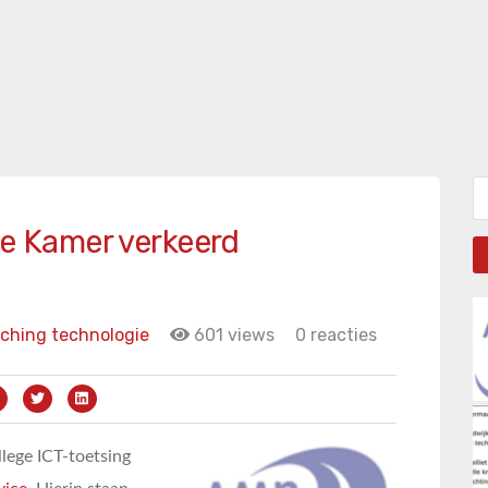
Zo
de Kamer verkeerd
ching technologie
601 views
0 reacties
lege ICT-toetsing