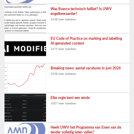
Was 8vance technisch failliet? Is UWV
engelbewaarder?
1638 keer bekeken
EU Code of Practice on marking and labelling
AI-generated content
1475 keer bekeken
Breaking news: aantal vacatures in juni 2026
1058 keer bekeken
Elke orgie kent een einde
1007 keer bekeken
Heeft UWV het Programma van Eisen van de
tender volledig laten vallen?