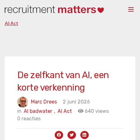
Togg
navi
AI Act
De zelfkant van AI, een
korte verkenning
Marc Drees
2 juni 2026
in
AI badwater
,
AI Act
640 views
0 reacties