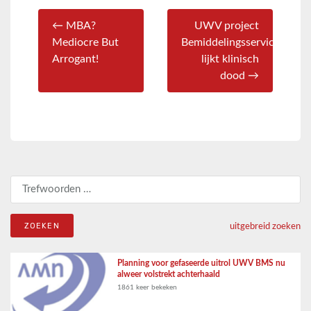
← MBA?
UWV project
Mediocre But
Bemiddelingsservice
Arrogant!
lijkt klinisch
dood →
Zoeken naar:
uitgebreid zoeken
Planning voor gefaseerde uitrol UWV BMS nu
alweer volstrekt achterhaald
1861 keer bekeken