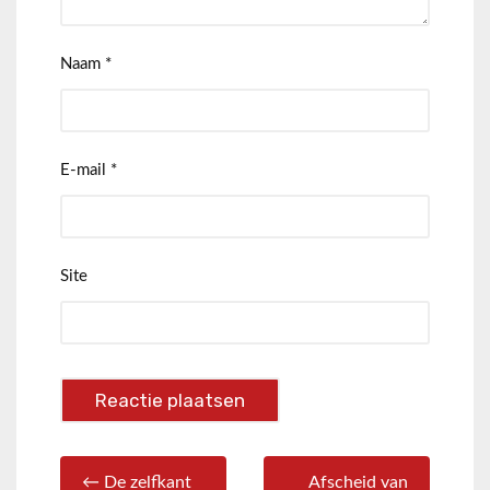
Naam
*
E-mail
*
Site
← De zelfkant
Afscheid van