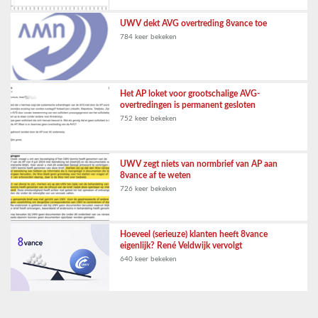
UWV dekt AVG overtreding 8vance toe
784 keer bekeken
Het AP loket voor grootschalige AVG-
overtredingen is permanent gesloten
752 keer bekeken
UWV zegt niets van normbrief van AP aan
8vance af te weten
726 keer bekeken
Hoeveel (serieuze) klanten heeft 8vance
eigenlijk? René Veldwijk vervolgt
640 keer bekeken