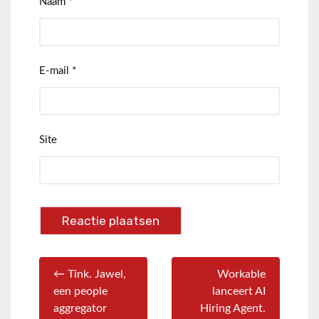
Naam
*
E-mail
*
Site
← Tink. Jawel,
Workable
een people
lanceert AI
aggregator
Hiring Agent.