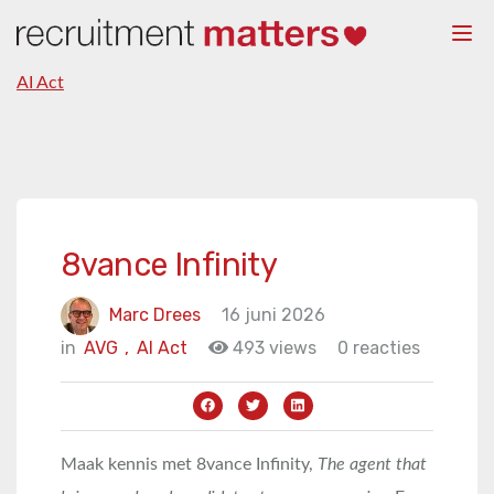
Togg
navi
AI Act
8vance Infinity
Marc Drees
16 juni 2026
in
AVG
,
AI Act
493 views
0 reacties
Maak kennis met 8vance Infinity,
The agent that