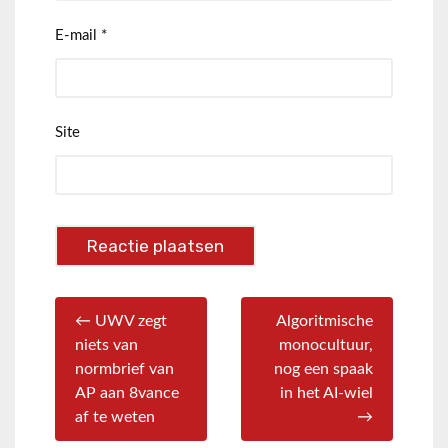
E-mail
*
Site
← UWV zegt
Algoritmische
niets van
monocultuur,
normbrief van
nog een spaak
AP aan 8vance
in het AI-wiel
af te weten
→