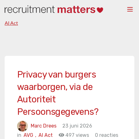
Togg
navi
AI Act
Privacy van burgers
waarborgen, via de
Autoriteit
Persoonsgegevens?
Marc Drees
23 juni 2026
in
AVG
,
AI Act
497 views
0 reacties