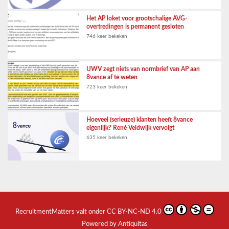
Het AP loket voor grootschalige AVG-
overtredingen is permanent gesloten
746 keer bekeken
UWV zegt niets van normbrief van AP aan
8vance af te weten
723 keer bekeken
Hoeveel (serieuze) klanten heeft 8vance
eigenlijk? René Veldwijk vervolgt
635 keer bekeken
RecruitmentMatters
valt onder
CC BY-NC-ND 4.0
Powered by Antiquitas