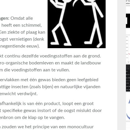
agen:
Omdat alle
, heeft een schimmel,
 Een ziekte of plaag kan
ogst vernietigen (denk
 negentiende eeuw).
t continu dezelfde voedingsstoffen aan de grond.
icro-organische bodemleven en maakt de landbouw
 die voedingstoffen aan te vullen.
rvlakken met één gewas bieden geen leefgebied
uttige insecten (zoals bijen) en natuurlijke vijanden
enwicht verdwijnt.
afhankelijk is van één product, loopt een groot
at specifieke gewas instort of de oogst mislukt door
tenbron om de klap op te vangen.
om zouden we het principe van een monocultuur