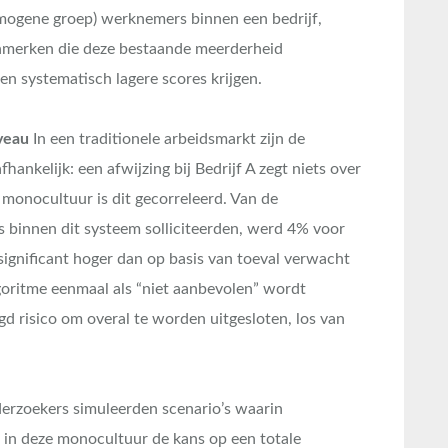
omogene groep) werknemers binnen een bedrijf,
enmerken die deze bestaande meerderheid
 systematisch lagere scores krijgen.
iveau
In een traditionele arbeidsmarkt zijn de
hankelijk: een afwijzing bij Bedrijf A zegt niets over
e monocultuur is dit gecorreleerd. Van de
ies binnen dit systeem solliciteerden, werd 4% voor
 significant hoger dan op basis van toeval verwacht
oritme eenmaal als “niet aanbevolen” wordt
d risico om overal te worden uitgesloten, los van
rzoekers simuleerden scenario’s waarin
m in deze monocultuur de kans op een totale