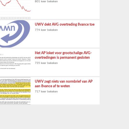
801 keer bekeken
UWV dekt AVG overtreding 8vance toe
774 keer bekeken
Het AP loket voor grootschalige AVG-
overtredingen is permanent gesloten
735 keer bekeken
UWV zegt niets van normbrief van AP
aan 8vance af te weten
717 keer bekeken