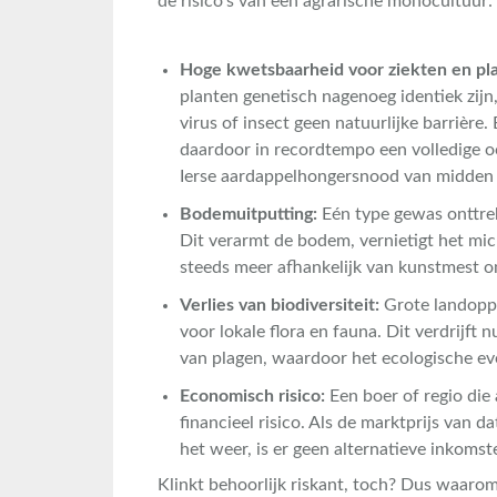
de risico’s van een agrarische monocultuur:
Hoge kwetsbaarheid voor ziekten en pl
planten genetisch nagenoeg identiek zijn
virus of insect geen natuurlijke barrière.
daardoor in recordtempo een volledige o
Ierse aardappelhongersnood van midden
Bodemuitputting:
Eén type gewas onttrek
Dit verarmt de bodem, vernietigt het m
steeds meer afhankelijk van kunstmest om
Verlies van biodiversiteit:
Grote landoppe
voor lokale flora en fauna. Dit verdrijft n
van plagen, waardoor het ecologische ev
Economisch risico:
Een boer of regio die 
financieel risico. Als de marktprijs van d
het weer, is er geen alternatieve inkoms
Klinkt behoorlijk riskant, toch? Dus waar