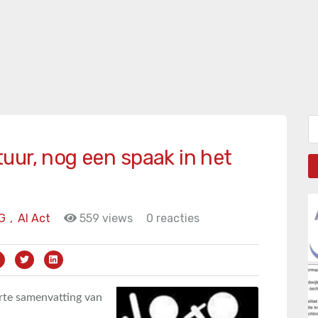
Zo
uur, nog een spaak in het
G
,
AI Act
559 views
0 reacties
orte samenvatting van