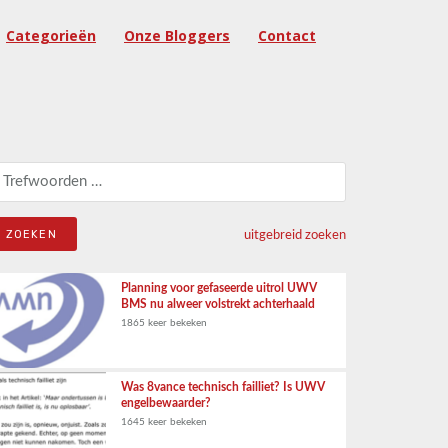
Categorieën
Onze Bloggers
Contact
eken naar:
uitgebreid zoeken
Planning voor gefaseerde uitrol UWV
BMS nu alweer volstrekt achterhaald
1865 keer bekeken
Was 8vance technisch failliet? Is UWV
engelbewaarder?
1645 keer bekeken