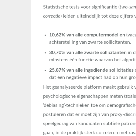
Statistische tests voor significantie (
two-sam
correctie
) leiden uiteindelijk tot deze cijfer
10,62% van alle computermodellen
(vaca
achterstelling van zwarte sollicitanten.
30,70% van alle zwarte sollicitanten
in d
minstens één functie waarvan het algorit
25,87% van alle ingediende sollicitaties
d
dat een negatieve impact had op hun gro
Het geanalyseerde platform maakt gebruik v
psychologische eigenschappen meten (zoals r
‘debiasing’-technieken toe om demografische
postuleren dat er moet zijn van proxy-discri
speelgedrag van kandidaten subtiele patronen
gaan, in de praktijk sterk correleren met r