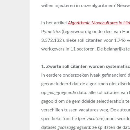
willen injecteren in onze algoritmen? Nieuw
In het artikel
Algorithmic Monocultures in Hir
P
ymetrics
(tegenwoordig onderdeel van Harve
3.372.132 unieke sollicitanten voor 1.746 ve
werkgevers in 11 sectoren. De belangrijkste
1. Zwarte sollicitanten worden systematis
In eerdere onderzoeken (vaak gefinancierd d
geconcludeerd dat de algoritmen niet discr
op
geaggregeerde
data: alle sollicitaties v
gegooid om de gemiddelde selectieratio’s te
verschillen tussen vacatures weg. De auteurs
specifieke functie (
per vacature
) moet worde
dataset
gedesaggregeerd
: ze splitsten de da