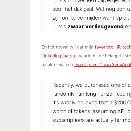
LLM’s zijn wel een blijvertje, tenz
door het dak gaat. Wat nog een ui
zijn om te vermijden want op di
LLM’s
zwaar verliesgevend
en 
En het toeval wil dat mijn
favoriete HR-tec
LinkedIn plaatste
waarin hij de belangrijkst
maakte, via een
tweet (x-eet?) van SemiAnal
Recently, we purchased one of e
randomly ran long horizon coding
It’s widely believed that a $20
worth of tokens (assuming API pr
subscriptions are actually far m