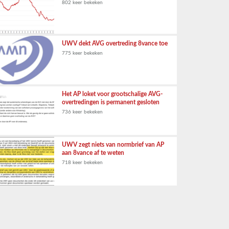
802 keer bekeken
UWV dekt AVG overtreding 8vance toe
775 keer bekeken
Het AP loket voor grootschalige AVG-
overtredingen is permanent gesloten
736 keer bekeken
UWV zegt niets van normbrief van AP
aan 8vance af te weten
718 keer bekeken