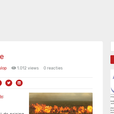
Zo
de
slop
1.012 views
0 reacties
de
: