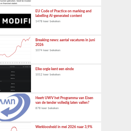
EU Code of Practice on marking and
labelling AI-generated content
1478 keer bekeken
Breaking news: aantal vacatures in juni
2026
1074 keer bekeken
Elke orgie kent een einde
1012 keer bekeken
Heeft UWV het Programma van Eisen
van de tender volledig laten vallen?
878 keer bekeken
Werkloosheid in mei 2026 naar 3,9%