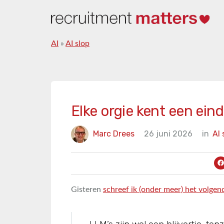
AI
»
AI slop
Elke orgie kent een ein
Marc Drees
26 juni 2026
in
AI 
Gisteren
schreef ik (onder meer) het volgen