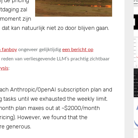
ij de pricing
tdaging zal
t moment zijn
dat kan natuurlijk niet zo door blijven gaan.
h fanboy
ongeveer gelijktijdig
een bericht op
e reden van verliesgevende LLM’s prachtig zichtbaar
ysis
:
ach Anthropic/OpenAI subscription plan and
 tasks until we exhausted the weekly limit.
0/month plan maxes out at ~$2000/month
icing). However, we found that the
ore generous.