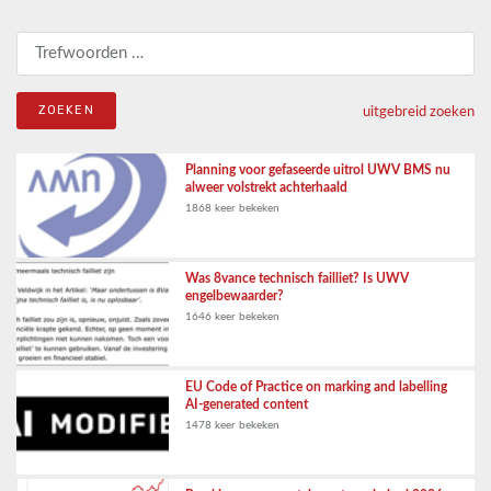
Zoeken naar:
uitgebreid zoeken
Planning voor gefaseerde uitrol UWV BMS nu
alweer volstrekt achterhaald
1868 keer bekeken
Was 8vance technisch failliet? Is UWV
engelbewaarder?
1646 keer bekeken
EU Code of Practice on marking and labelling
AI-generated content
1478 keer bekeken