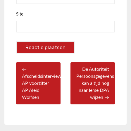
Site
←
De Autoriteit
Afscheidsinterview
Persoonsgegevens
AP voorzitter
kan altijd nog
AP Aleid
naar Ierse DPA
Wolfsen
wijzen →