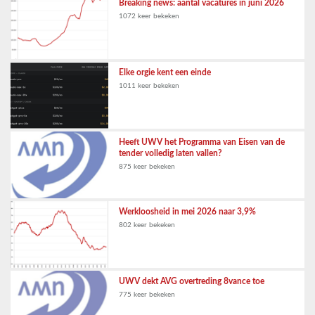
Breaking news: aantal vacatures in juni 2026
1072 keer bekeken
Elke orgie kent een einde
1011 keer bekeken
Heeft UWV het Programma van Eisen van de
tender volledig laten vallen?
875 keer bekeken
Werkloosheid in mei 2026 naar 3,9%
802 keer bekeken
UWV dekt AVG overtreding 8vance toe
775 keer bekeken