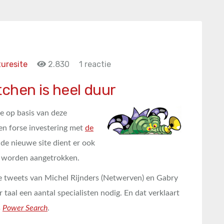
uresite
2.830
1 reactie
chen is heel duur
de op basis van deze
en forse investering met
de
de nieuwe site dient er ook
te worden aangetrokken.
ele tweets van Michel Rijnders (Netwerven) en Gabry
taal een aantal specialisten nodig. En dat verklaart
s
Power Search
.