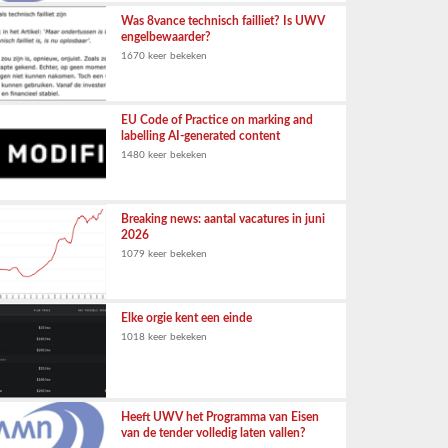
Was 8vance technisch failliet? Is UWV
engelbewaarder?
1670 keer bekeken
EU Code of Practice on marking and
labelling AI-generated content
1480 keer bekeken
Breaking news: aantal vacatures in juni
2026
1079 keer bekeken
Elke orgie kent een einde
1018 keer bekeken
Heeft UWV het Programma van Eisen
van de tender volledig laten vallen?