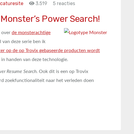
caturesite
3.519
5 reacties
 Monster’s Power Search!
t over
de monsterachtige
l van deze serie ben ik
ter op de op Trovix gebaseerde producten wordt
g in handen van deze technologie.
er Resume Search
. Ook dit is een op Trovix
d zoekfunctionaliteit naar het verleden doen