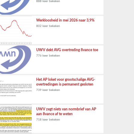
888 keer bekeken
Werkloosheid in mei 2026 naar 3,9%
802 keer bekeken
UWV dekt AVG overtreding 8vance toe
776 keer bekeken
Het AP loket voor grootschalige AVG-
overtredingen is permanent gesloten
739 keer bekeken
UWV zegt niets van normbrief van AP
aan 8vance af te weten
718 keer bekeken