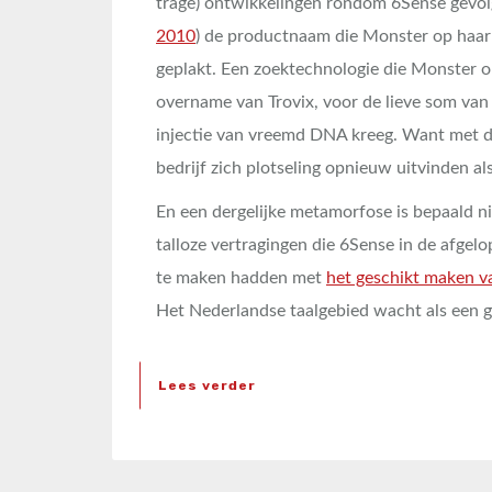
trage) ontwikkelingen rondom 6Sense gevolg
2010
) de productnaam die Monster op haar
geplakt. Een zoektechnologie die Monster o
overname van Trovix, voor de lieve som va
injectie van vreemd DNA kreeg. Want met 
bedrijf zich plotseling opnieuw uitvinden al
En een dergelijke metamorfose is bepaald nie
talloze vertragingen die 6Sense in de afgel
te maken hadden met
het geschikt maken va
Het Nederlandse taalgebied wacht als een ge
Lees verder