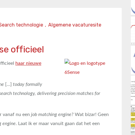
Search technologie
,
Algemene vacaturesite
e officieel
fficieel
haar nieuwe
ne
[…]
today formally
earch technology, delivering precision matches for
ar vanaf nu een
job matching engine?
Wat bizar! Geen
g engine
. Laat ik er maar vanuit gaan dat het een