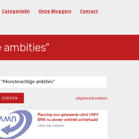
Categorieën
Onze Bloggers
Contact
 ambities"
eken naar:
uitgebreid zoeken
Planning voor gefaseerde uitrol UWV
BMS nu alweer volstrekt achterhaald
1886 keer bekeken