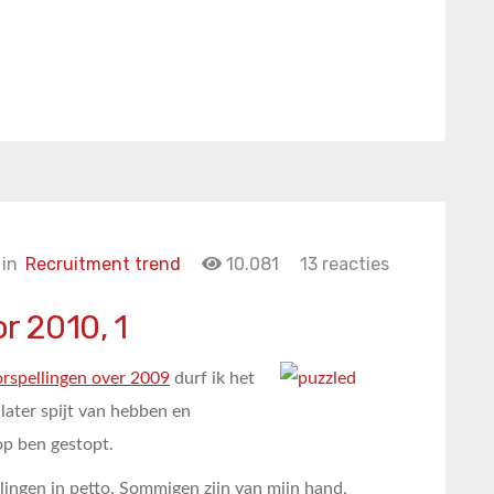
in
Recruitment trend
10.081
13 reacties
r 2010, 1
orspellingen over 2009
durf ik het
 later spijt van hebben en
op ben gestopt.
lingen in petto. Sommigen zijn van mijn hand,