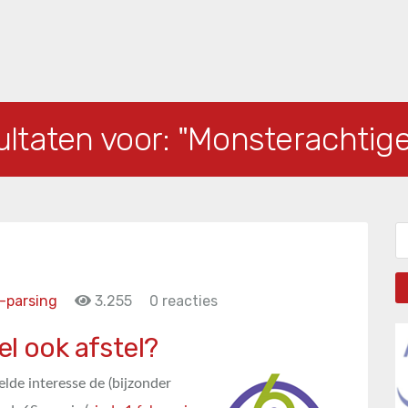
ultaten voor:
"Monsterachtige
Zo
 -parsing
3.255
0 reacties
el ook afstel?
lde interesse de (bijzonder