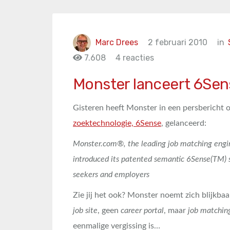
Marc Drees
2 februari 2010
in
7.608
4 reacties
Monster lanceert 6Sens
Gisteren heeft Monster in een persbericht o
zoektechnologie, 6Sense
, gelanceerd:
Monster.com®, the leading job matching engi
introduced its patented semantic 6Sense(TM) s
seekers and employers
Zie jij het ook? Monster noemt zich blijkba
job site
, geen
career portal
, maar
job matchin
eenmalige vergissing is…