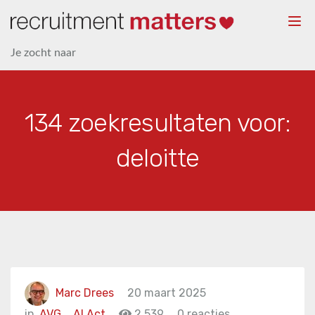
Togg
navi
Je zocht naar
134 zoekresultaten voor:
deloitte
Marc Drees
20 maart 2025
in
AVG
,
AI Act
2.539
0 reacties