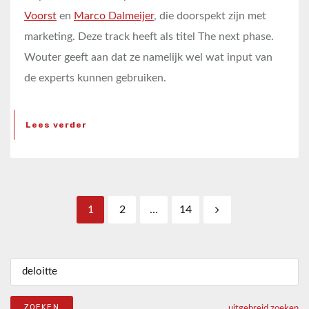
Voorst
en
Marco Dalmeijer
, die doorspekt zijn met
marketing. Deze track heeft als titel The next phase.
Wouter geeft aan dat ze namelijk wel wat input van
de experts kunnen gebruiken.
Lees verder
Berichten paginering
1
2
…
14
Zoeken naar:
uitgebreid zoeken