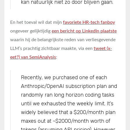
kan natuurlijk niet zo door blijven gaan.
En het toeval wil dat mijn
favoriete HR-tech fanboy
ongeveer gelijktijdig
een bericht op LinkedIn plaatste
waarin hij de belangrijkste reden van verliesgevende
LLM’s prachtig zichtbaar maakte, via een
tweet (x-
eet?) van SemiAnalysis
:
Recently, we purchased one of each
Anthropic/OpenAI subscription plan and
randomly ran long horizon coding tasks
until we exhausted the weekly limit. It’s
widely believed that a $200/month plan
maxes out at ~$2000/month worth of
tokens (assuming API pricing). However,