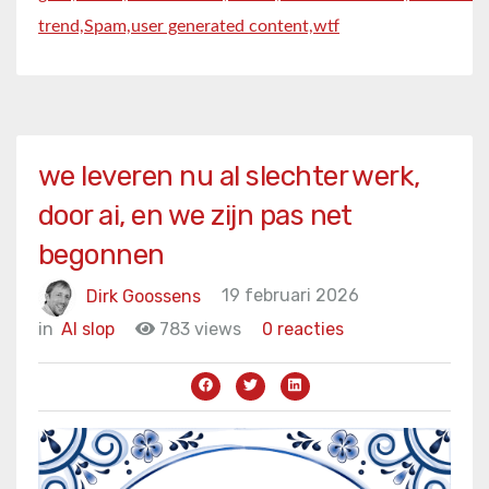
trend,
Spam,
user generated content,
wtf
we leveren nu al slechter werk,
door ai, en we zijn pas net
begonnen
Dirk Goossens
19 februari 2026
in
AI slop
783 views
0 reacties