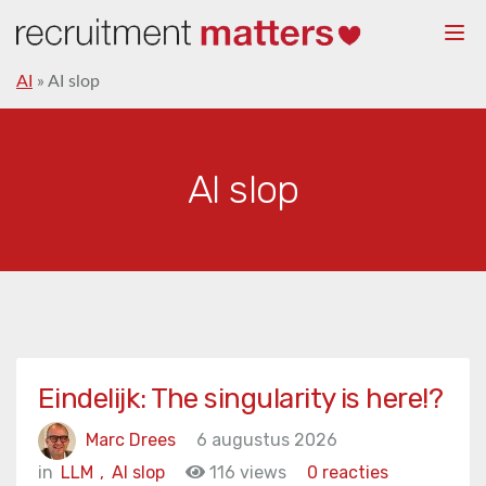
Togg
navi
AI
»
AI slop
AI slop
Eindelijk: The singularity is here!?
Marc Drees
6 augustus 2026
in
LLM
,
AI slop
116 views
0 reacties