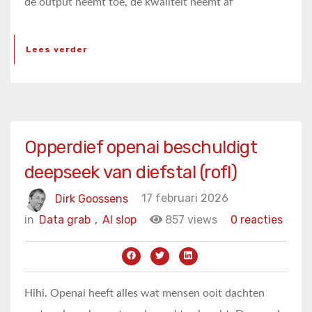
de output neemt toe, de kwaliteit neemt af
Lees verder
Opperdief openai beschuldigt
deepseek van diefstal (rofl)
Dirk Goossens
17 februari 2026
in
Data grab
,
AI slop
857 views
0 reacties
Hihi. Openai heeft alles wat mensen ooit dachten