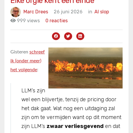
Elke orgie kent een einde
Marc Drees
26 juni 2026
in
AI slop
999 views
0 reacties
Gisteren
schreef
ik (onder meer)
het volgende
:
LLM’s zijn
wel een blijvertje, tenzij de pricing door
het dak gaat. Wat nog een uitdaging zal
zijn om te vermijden want op dit moment
zijn LLM’s
zwaar verliesgevend
en dat