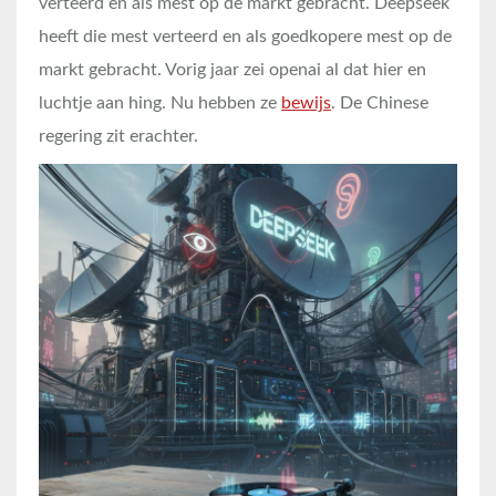
verteerd en als mest op de markt gebracht. Deepseek
heeft die mest verteerd en als goedkopere mest op de
markt gebracht. Vorig jaar zei openai al dat hier en
luchtje aan hing. Nu hebben ze
bewijs
. De Chinese
regering zit erachter.