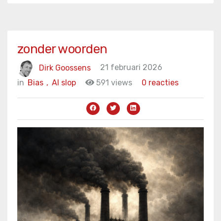
zonder woorden
Dirk Goossens
21 februari 2026
in
Bias
,
AI slop
591 views
0 reacties