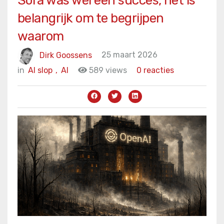
Sora was wél een succes, het is
belangrijk om te begrijpen
waarom
Dirk Goossens
25 maart 2026
in
AI slop
,
AI
589 views
0 reacties