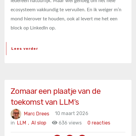
iedereen natuurlijk. Maar wel genoeg om het hele
ecosysteem vakkundig te vervuilen. En ik weiger m’n
mond hierover te houden, ook al levert me het een
block op LinkedIn op.
Lees verder
Zomaar een plaatje van de
toekomst van LLM’s
Marc Drees
10 maart 2026
in
LLM
,
AI slop
636 views
0 reacties