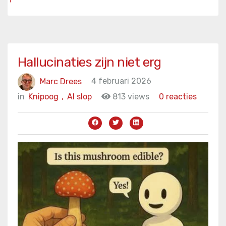
Hallucinaties zijn niet erg
Marc Drees
4 februari 2026
in
Knipoog
,
AI slop
813 views
0 reacties