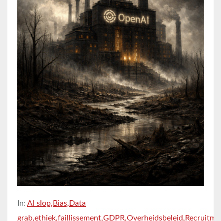
In:
AI slop,
Bias,
Data
grab,
ethiek,
faillissement,
GDPR,
Overheidsbeleid,
Recruitme