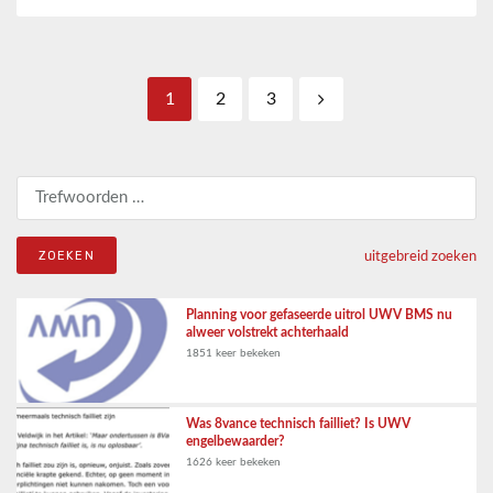
Berichten paginering
1
2
3
Zoeken naar:
uitgebreid zoeken
Planning voor gefaseerde uitrol UWV BMS nu
alweer volstrekt achterhaald
1851 keer bekeken
Was 8vance technisch failliet? Is UWV
engelbewaarder?
1626 keer bekeken