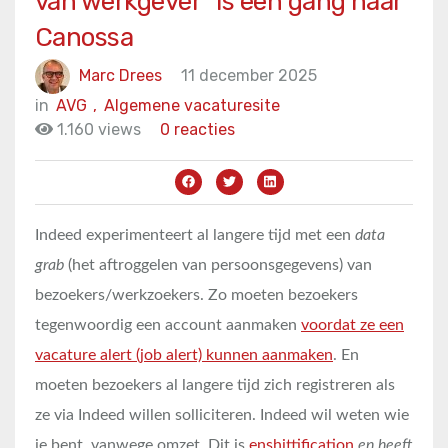
van werkgever” is een gang naar
Canossa
Marc Drees
11 december 2025
in
AVG
,
Algemene vacaturesite
1.160 views
0 reacties
Indeed experimenteert al langere tijd met een
data
grab
(het aftroggelen van persoonsgegevens) van
bezoekers/werkzoekers. Zo moeten bezoekers
tegenwoordig een account aanmaken
voordat ze een
vacature alert (job alert) kunnen aanmaken
. En
moeten bezoekers al langere tijd zich registreren als
ze via Indeed willen solliciteren. Indeed wil weten wie
je bent, vanwege omzet. Dit is
enshittification
en heeft