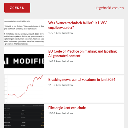
uitgebreid zoeken
Was 8vance technisch failliet? Is UWV
engelbewaarder?
1727 keer bekeken
EU Code of Practice on marking and labelling
AI-generated content
1492 keer bekeken
Breaking news: aantal vacatures in juni 2026
1135 keer bekeken
Elke orgie kent een einde
1088 keer bekeken