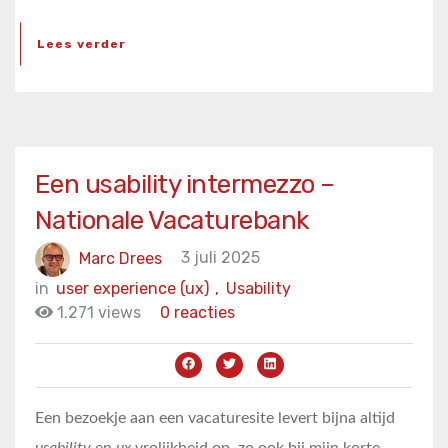
Lees verder
Een usability intermezzo –
Nationale Vacaturebank
Marc Drees
3 juli 2025
in
user experience (ux)
,
Usability
1.271 views
0 reacties
Een bezoekje aan een vacaturesite levert bijna altijd
usability
en
ux
vrolijkheid op, zo ook bij mijn korte