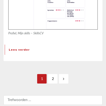
Profiel, Mijn skills – SkillsCV
Lees verder
Berichten paginering
1
2
Zoeken naar: