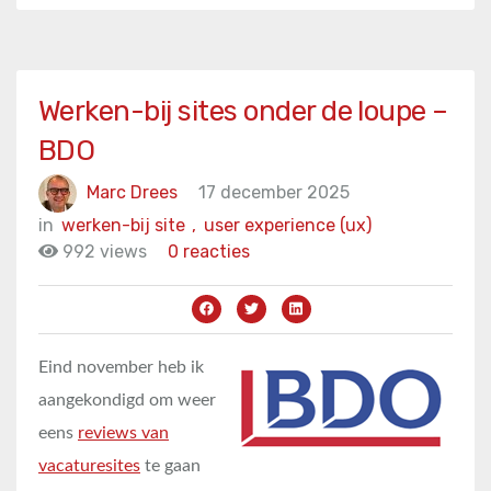
Werken-bij sites onder de loupe –
BDO
Marc Drees
17 december 2025
in
werken-bij site
,
user experience (ux)
992 views
0 reacties
Eind november heb ik
aangekondigd om weer
eens
reviews van
vacaturesites
te gaan