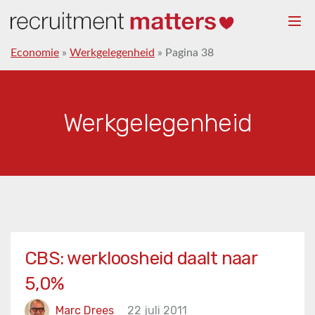
Togg
navi
Economie
»
Werkgelegenheid
»
Pagina 38
Werkgelegenheid
CBS: werkloosheid daalt naar
5,0%
Marc Drees
22 juli 2011