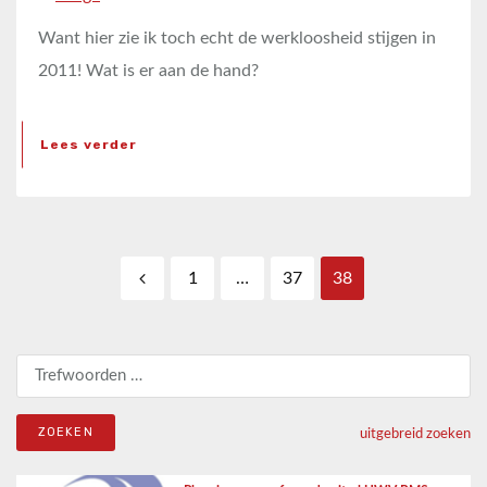
Want hier zie ik toch echt de werkloosheid stijgen in
2011! Wat is er aan de hand?
Lees verder
Berichten paginering
1
…
37
38
Zoeken naar:
uitgebreid zoeken