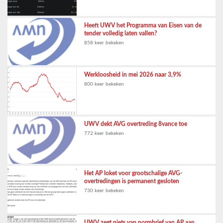
Heeft UWV het Programma van Eisen van de
tender volledig laten vallen?
858 keer bekeken
Werkloosheid in mei 2026 naar 3,9%
800 keer bekeken
UWV dekt AVG overtreding 8vance toe
772 keer bekeken
Het AP loket voor grootschalige AVG-
overtredingen is permanent gesloten
730 keer bekeken
UWV zegt niets van normbrief van AP aan