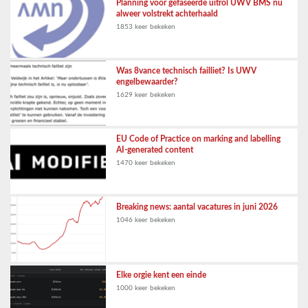
Planning voor gefaseerde uitrol UWV BMS nu
alweer volstrekt achterhaald
1853 keer bekeken
Was 8vance technisch failliet? Is UWV
engelbewaarder?
1629 keer bekeken
EU Code of Practice on marking and labelling
AI-generated content
1470 keer bekeken
Breaking news: aantal vacatures in juni 2026
1046 keer bekeken
Elke orgie kent een einde
1000 keer bekeken