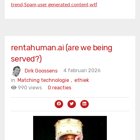
trend,
Spam,
user generated content,
wtf
rentahuman.ai (are we being
served?)
Dirk Goossens
4 februari 2026
in
Matching technologie
,
ethiek
990 views
0 reacties