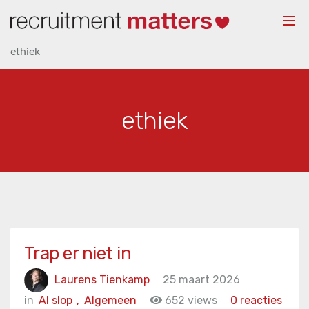
Togg
navi
ethiek
ethiek
Trap er niet in
Laurens Tienkamp
25 maart 2026
in
AI slop
,
Algemeen
652 views
0 reacties