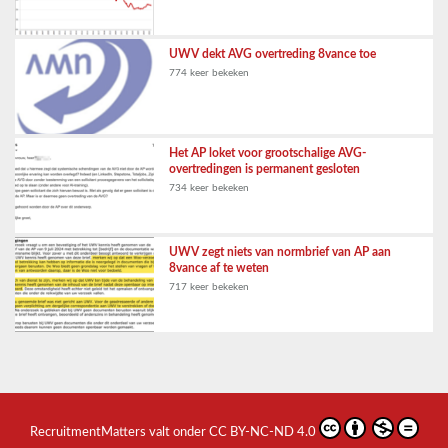
UWV dekt AVG overtreding 8vance toe
774 keer bekeken
Het AP loket voor grootschalige AVG-
overtredingen is permanent gesloten
734 keer bekeken
UWV zegt niets van normbrief van AP aan
8vance af te weten
717 keer bekeken
RecruitmentMatters
valt onder
CC BY-NC-ND 4.0