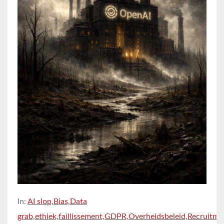
In:
AI slop,
Bias,
Data
grab,
ethiek,
faillissement,
GDPR,
Overheidsbeleid,
Recruitme