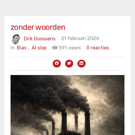
zonder woorden
Dirk Goossens
21 februari 2026
in
Bias
,
AI slop
591 views
0 reacties