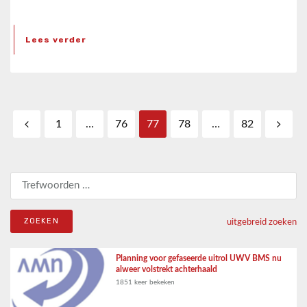
Lees verder
Berichten paginering
1
…
76
77
78
…
82
Zoeken naar:
uitgebreid zoeken
Planning voor gefaseerde uitrol UWV BMS nu
alweer volstrekt achterhaald
1851 keer bekeken