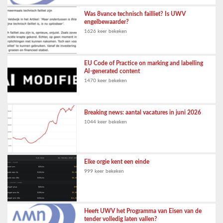
Was 8vance technisch failliet? Is UWV
engelbewaarder?
1626 keer bekeken
EU Code of Practice on marking and labelling
AI-generated content
1470 keer bekeken
Breaking news: aantal vacatures in juni 2026
1044 keer bekeken
Elke orgie kent een einde
999 keer bekeken
Heeft UWV het Programma van Eisen van de
tender volledig laten vallen?