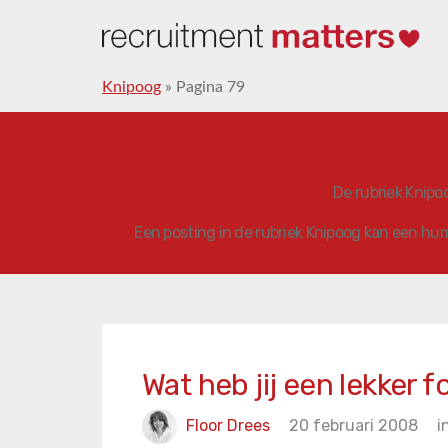
Knipoog
»
Pagina 79
De rubriek Knipo
Een posting in de rubriek Knipoog kan een hum
Wat heb jij een lekker f
Floor Drees
20 februari 2008
i