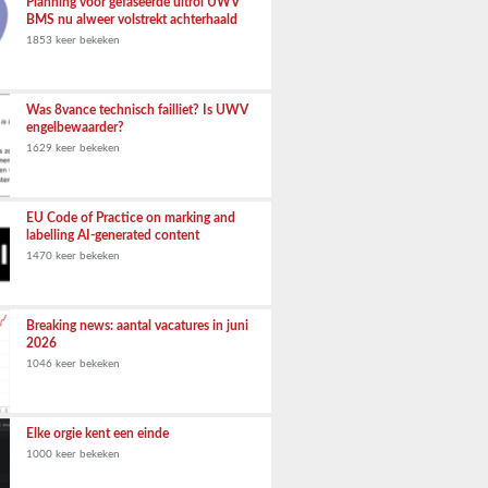
Planning voor gefaseerde uitrol UWV
BMS nu alweer volstrekt achterhaald
1853 keer bekeken
Was 8vance technisch failliet? Is UWV
engelbewaarder?
1629 keer bekeken
EU Code of Practice on marking and
labelling AI-generated content
1470 keer bekeken
Breaking news: aantal vacatures in juni
2026
1046 keer bekeken
Elke orgie kent een einde
1000 keer bekeken