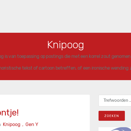
Knipoog
og is van toepassing op postings die met een korrel zout genom
oristische tekst of cartoon betreffen, of een ironische wending 
Zoeken naar:
ontje!
n
Knipoog
,
Gen Y