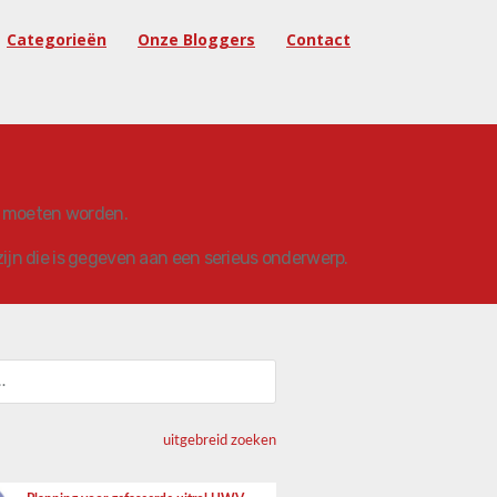
Categorieën
Onze Bloggers
Contact
en moeten worden.
zijn die is gegeven aan een serieus onderwerp.
uitgebreid zoeken