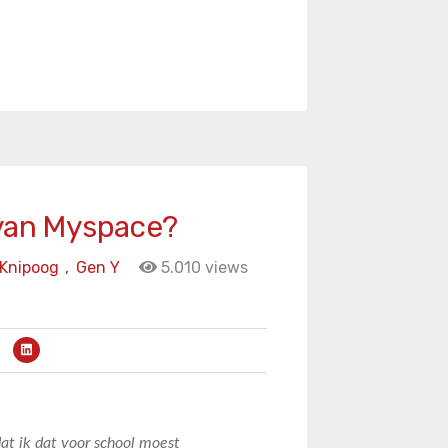
 van Myspace?
Knipoog
,
Gen Y
5.010 views
at ik dat voor school moest