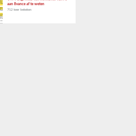
aan 8vance af te weten
712 keer bekeken