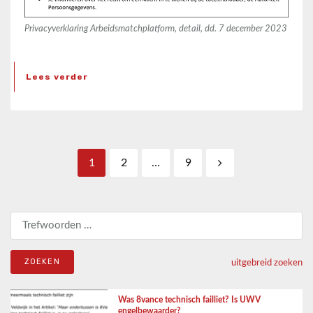
Privacyverklaring Arbeidsmatchplatform, detail, dd. 7 december 2023
Lees verder
Berichten paginering
1
2
…
9
Zoeken naar:
uitgebreid zoeken
Was 8vance technisch failliet? Is UWV
engelbewaarder?