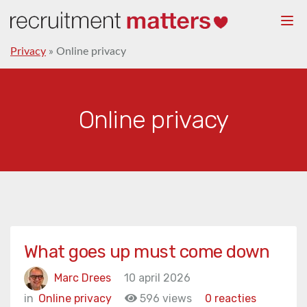
Togg
navi
Privacy
»
Online privacy
Online privacy
What goes up must come down
Marc Drees
10 april 2026
in
Online privacy
596 views
0 reacties