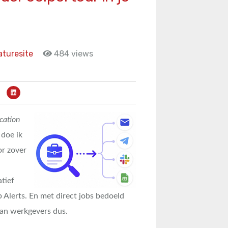
turesite
484 views
ication
 doe ik
or zover
atief
Alerts. En met direct jobs bedoeld
van werkgevers dus.