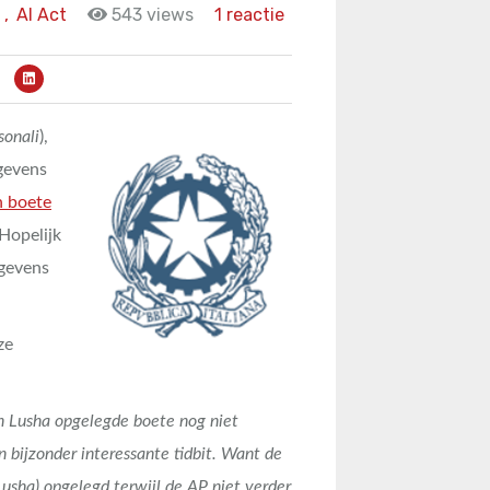
,
AI Act
543 views
1 reactie
sonali
),
egevens
n boete
 Hopelijk
egevens
ze
n Lusha opgelegde boete nog niet
 bijzonder interessante tidbit. Want de
usha) opgelegd terwijl de AP niet verder