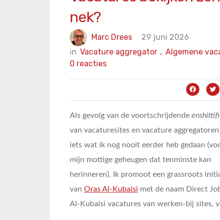
nek?
Marc Drees
29 juni 2026
in
Vacature aggregator
,
Algemene vaca
0 reacties
Als gevolg van de voortschrijdende
enshittif
van vacaturesites en vacature aggregatoren
iets wat ik nog nooit eerder heb gedaan (vo
mijn mottige geheugen dat tenminste kan
herinneren). Ik promoot een grassroots initi
van
Oras Al-Kubaisi
met de naam Direct Job 
Al-Kubaisi vacatures van werken-bij sites, 