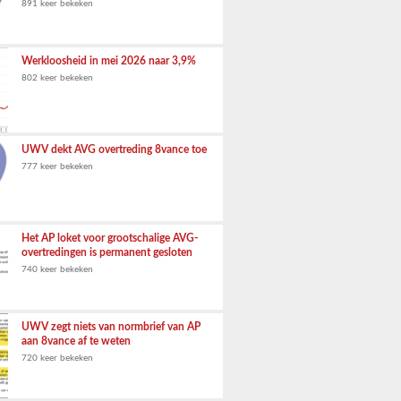
891 keer bekeken
Werkloosheid in mei 2026 naar 3,9%
802 keer bekeken
UWV dekt AVG overtreding 8vance toe
777 keer bekeken
Het AP loket voor grootschalige AVG-
overtredingen is permanent gesloten
740 keer bekeken
UWV zegt niets van normbrief van AP
aan 8vance af te weten
720 keer bekeken