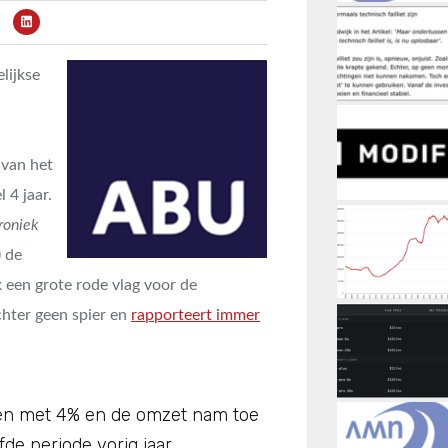
lijkse
 van het
 4 jaar.
roniek
) de
k een grote rode vlag voor de
chter geen spier en
rapporteert immer
uren met 4% en de omzet nam toe
de periode vorig jaar.