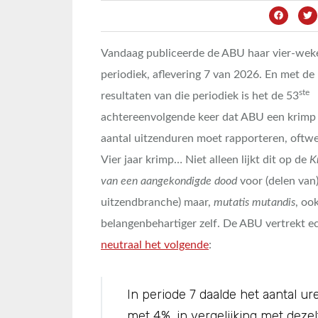
Vandaag publiceerde de ABU haar vier-weke
periodiek, aflevering 7 van 2026. En met de
ste
resultaten van die periodiek is het de 53
achtereenvolgende keer dat ABU een krimp
aantal uitzenduren moet rapporteren, oftwel
Vier jaar krimp… Niet alleen lijkt dit op de
K
van een aangekondigde dood
voor (delen van
uitzendbranche) maar,
mutatis mutandis
, oo
belangenbehartiger zelf. De ABU vertrekt e
neutraal het volgende
:
In periode 7 daalde het aantal 
met 4%, in vergelijking met dezelf