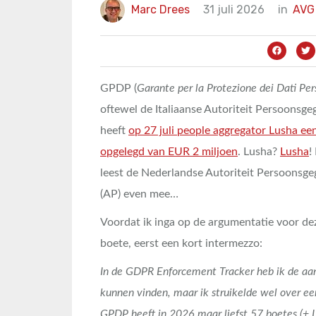
Marc Drees
31 juli 2026
in
AVG
GPDP (
Garante per la Protezione dei Dati Per
oftewel de Italiaanse Autoriteit Persoonsg
heeft
op 27 juli people aggregator Lusha ee
opgelegd van EUR 2 miljoen
. Lusha?
Lusha
!
leest de Nederlandse Autoriteit Persoonsg
(AP) even mee…
Voordat ik inga op de argumentatie voor de
boete, eerst een kort intermezzo:
In de GDPR Enforcement Tracker heb ik de aa
kunnen vinden, maar ik struikelde wel over een
GPDP heeft in 2026 maar liefst 57 boetes (+ L