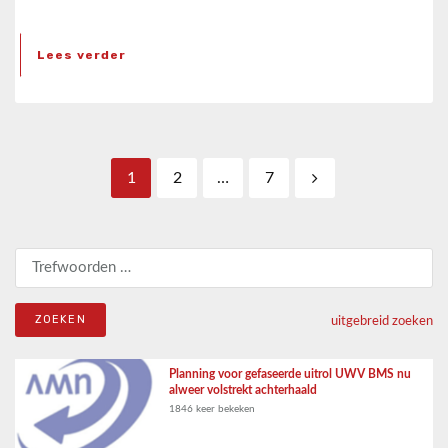
Lees verder
Berichten paginering
1
2
…
7
Zoeken naar:
uitgebreid zoeken
Planning voor gefaseerde uitrol UWV BMS nu
alweer volstrekt achterhaald
1846 keer bekeken