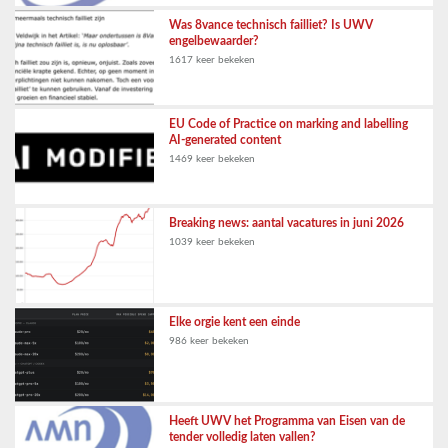
Was 8vance technisch failliet? Is UWV
engelbewaarder?
1617 keer bekeken
EU Code of Practice on marking and labelling
AI-generated content
1469 keer bekeken
Breaking news: aantal vacatures in juni 2026
1039 keer bekeken
Elke orgie kent een einde
986 keer bekeken
Heeft UWV het Programma van Eisen van de
tender volledig laten vallen?