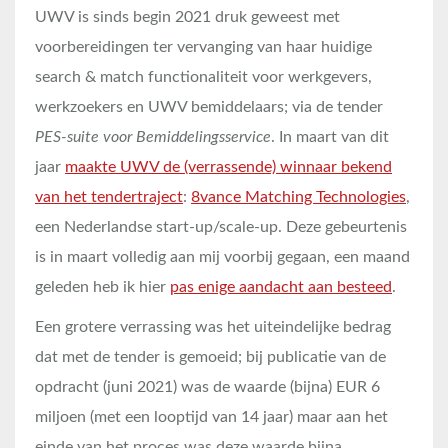
UWV is sinds begin 2021 druk geweest met
voorbereidingen ter vervanging van haar huidige
search & match functionaliteit voor werkgevers,
werkzoekers en UWV bemiddelaars; via de tender
PES-suite voor Bemiddelingsservice
. In maart van dit
jaar
maakte UWV de (verrassende) winnaar bekend
van het tendertraject
:
8vance Matching Technologies
,
een Nederlandse start-up/scale-up. Deze gebeurtenis
is in maart volledig aan mij voorbij gegaan, een maand
geleden heb ik hier
pas enige aandacht aan besteed
.
Een grotere verrassing was het uiteindelijke bedrag
dat met de tender is gemoeid; bij publicatie van de
opdracht (juni 2021) was de waarde (bijna) EUR 6
miljoen (met een looptijd van 14 jaar) maar aan het
einde van het proces was deze waarde bijna