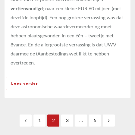
vertienvoudigd
; naar een kleine EUR 60 miljoen (met
dezelfde looptijd). Een nog grotere verrassing was dat
deze astronomische waardevermeerdering moet
hebben plaatsgevonden in een één – tweetje met
8vance. En de allergrootste verrassing is dat UWV
daarmee de (Aanbestedings)wet lijkt te hebben
overtreden.
Lees verder
Berichten paginering
1
2
3
…
5