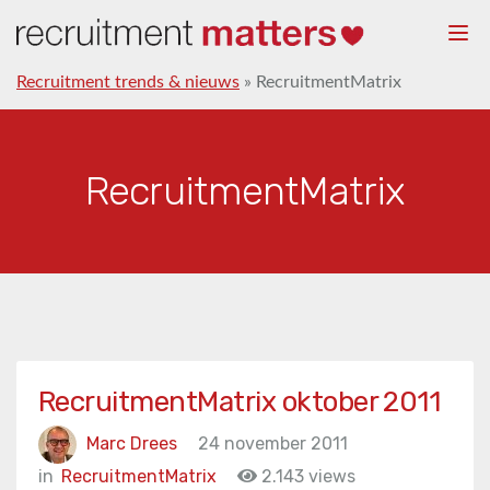
Togg
navi
Recruitment trends & nieuws
»
RecruitmentMatrix
RecruitmentMatrix
RecruitmentMatrix oktober 2011
Marc Drees
24 november 2011
in
RecruitmentMatrix
2.143 views