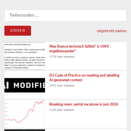
Zoeken naar:
uitgebreid zoeken
Was 8vance technisch failliet? Is UWV
engelbewaarder?
1729 keer bekeken
EU Code of Practice on marking and labelling
AI-generated content
1492 keer bekeken
Breaking news: aantal vacatures in juni 2026
1140 keer bekeken