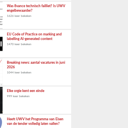
Was 8vance technisch failliet? Is UWV
engelbewaarder?
1626 keer bekeken
EU Code of Practice on marking and
labelling AI-generated content
1470 keer bekeken
Breaking news: aantal vacatures in juni
2026
1044 keer bekeken
Elke orgie kent een einde
999 keer bekeken
Heeft UWV het Programma van Eisen
van de tender volledig laten vallen?