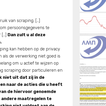
uik van scraping. […]
ft om persoonsgegevens te
 […]
Dan zult u al deze
.
raping kan hebben op de privacy
 als de verwerking niet goed is
belang om u actief te wijzen op
g scraping door particulieren en
k niet uit dat zij in de
en naar de acties die u heeft
van de hiervoor genoemde
e andere maatregelen te
rking niet voldoet aan de