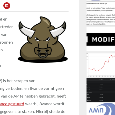
l en
ertreden
n van
bronnen
en
n
) is het scrapen van
ing verboden, en 8vance vormt geen
 van de AP te hebben gebracht, heeft
ance gestuurd
waarbij 8vance wordt
egevens te staken. Hierbij stelde de