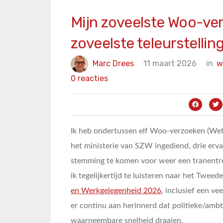
Mijn zoveelste Woo-ver
zoveelste teleurstellin
Marc Drees
11 maart 2026
in
w
0 reacties
Ik heb ondertussen elf Woo-verzoeken (We
het ministerie van SZW ingediend, drie ervan
stemming te komen voor weer een tranentre
ik tegelijkertijd te luisteren naar het Twe
en Werkgelegenheid 2026
, inclusief een ve
er continu aan herinnerd dat politieke/amb
waarneembare snelheid draaien.