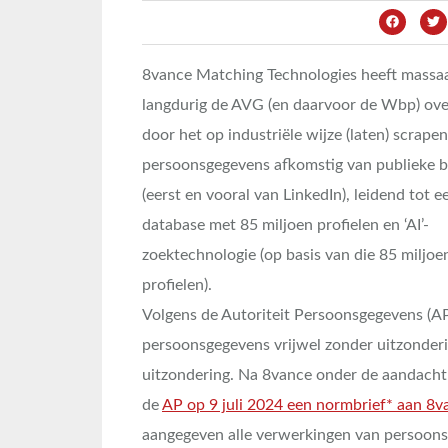
8vance Matching Technologies heeft massaa
langdurig de AVG (en daarvoor de Wbp) ov
door het op industriële wijze (laten) scrape
persoonsgegevens afkomstig van publieke 
(eerst en vooral van LinkedIn), leidend tot e
database met 85 miljoen profielen en ‘AI’-
zoektechnologie (op basis van die 85 miljoe
profielen).
Volgens de Autoriteit Persoonsgegevens (AP
persoonsgegevens vrijwel zonder uitzonder
uitzondering. Na 8vance onder de aandacht
de
AP op 9 juli 2024 een normbrief* aan 8v
aangegeven alle verwerkingen van persoonsg