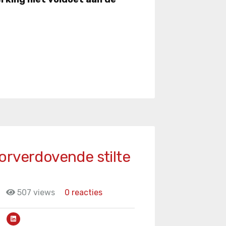
orverdovende stilte
507 views
0 reacties