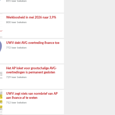
855 keer bekeken
Werkloosheid in mei 2026 naar 3,9%
800 keer bekeken
UWV dekt AVG overtreding 8vance toe
772 keer bekeken
Het AP loket voor grootschalige AVG-
overtredingen is permanent gesloten
729 keer bekeken
UWV zegt niets van normbrief van AP
aan 8vance af te weten
712 keer bekeken