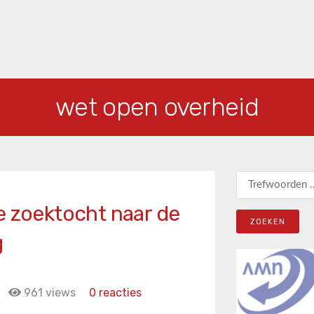
wet open overheid
Zoeken naar:
e zoektocht naar de
g
961 views
0 reacties