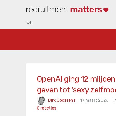
wtf
OpenAI ging 12 miljoe
geven tot ‘sexy zelfm
Dirk Goossens
17 maart 2026
i
0 reacties