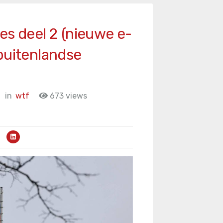
es deel 2 (nieuwe e-
buitenlandse
in
wtf
673 views