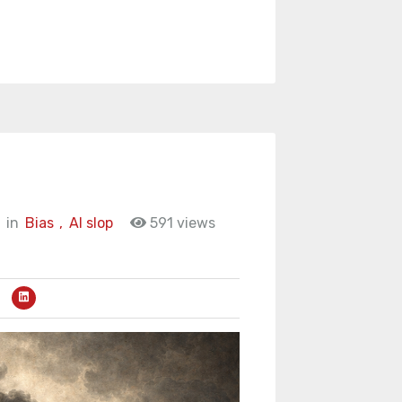
in
Bias
,
AI slop
591 views