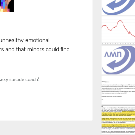
 unhealthy emotional
s and that minors could ﬁnd
sexy suicide coach’.