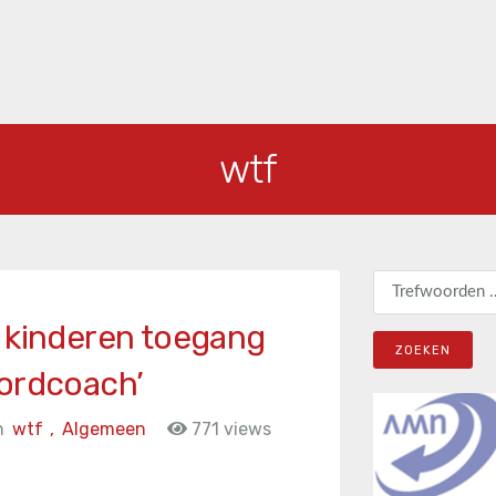
wtf
Zoeken naar:
n kinderen toegang
oordcoach’
n
wtf
,
Algemeen
771 views