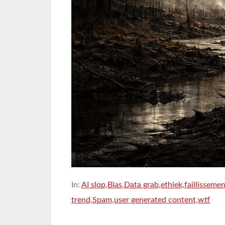
In:
AI slop,
Bias,
Data grab,
ethiek,
faillissemen
trend,
Spam,
user generated content,
wtf