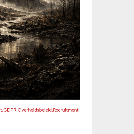
t,
GDPR,
Overheidsbeleid,
Recruitment