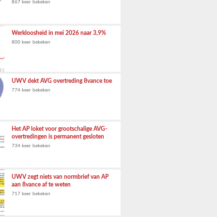
867 keer bekeken
Werkloosheid in mei 2026 naar 3,9%
800 keer bekeken
UWV dekt AVG overtreding 8vance toe
774 keer bekeken
Het AP loket voor grootschalige AVG-
overtredingen is permanent gesloten
734 keer bekeken
UWV zegt niets van normbrief van AP
aan 8vance af te weten
717 keer bekeken