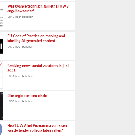
Was 8vance technisch failliet? Is UWV
engelbewaarder?
1640 keer bekeken
EU Code of Practice on marking and
labelling AI-generated content
1475 keer bekeken
Breaking news: aantal vacatures in juni
2026
1063 keer bekeken
Elke orgie kent een einde
1007 keer bekeken
Heeft UWV het Programma van Eisen
van de tender volledig laten vallen?