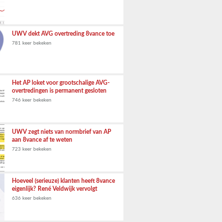
UWV dekt AVG overtreding 8vance toe
781 keer bekeken
Het AP loket voor grootschalige AVG-
overtredingen is permanent gesloten
746 keer bekeken
UWV zegt niets van normbrief van AP
aan 8vance af te weten
723 keer bekeken
Hoeveel (serieuze) klanten heeft 8vance
eigenlijk? René Veldwijk vervolgt
636 keer bekeken