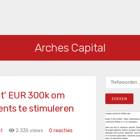
Arches Capital
Zoeken naar:
jgt’ EUR 300k om
ents te stimuleren
nt
2.335 views
0 reacties