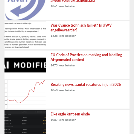
alweer volstrekt achterhaald
1861 keer bekeken
Was 8vance technisch failliet? Is UWV
engelbewaarder?
1638 keer bekeken
EU Code of Practice on marking and labelling
AI-generated content
1475 keer bekeken
Breaking news: aantal vacatures in juni 2026
1060 keer bekeken
Elke orgie kent een einde
1007 keer bekeken