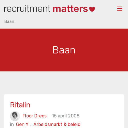
Togg
navi
Baan
Baan
Ritalin
Floor Drees
15 april 2008
in
Gen Y
,
Arbeidsmarkt & beleid