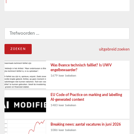
Zoeken naar:
uitgebreid zoeken
Was 8vance technisch failliet? Is UWV
engelbewaarder?
1679 keer bekeken
EU Code of Practice on marking and labelling
AI-generated content
1483 keer bekeken
Breaking news: aantal vacatures in juni 2026
1086 keer bekeken