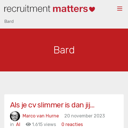
Togg
navi
Bard
Bard
Als je cv slimmer is dan jij…
Marco van Hurne
20 november 2023
in
AI
1.615 views
0 reacties