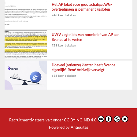
Het AP loket voor grootschalige AVG-
overtredingen is permanent gesloten
746 keer bekeken
UWV zegt niets van normbrief van AP aan
8vance af te weten
723 keer bekeken
Hoeveel (serieuze) klanten heeft 8vance
eigenlijk? René Veldwijk vervolgt
636 keer bekeken
RecruitmentMatters
valt onder
CC BY-NC-ND 4.0
Powered by Antiquitas