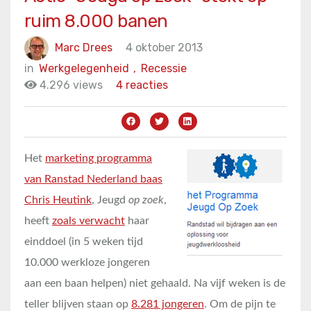
ruim 8.000 banen
Marc Drees
4 oktober 2013
in
Werkgelegenheid
,
Recessie
4.296 views
4 reacties
Het
marketing programma
van Ranstad Nederland baas
Chris Heutink
, Jeugd
op zoek
,
heeft
zoals verwacht
haar
einddoel (in 5 weken tijd
10.000 werkloze jongeren
aan een baan helpen) niet gehaald. Na vijf weken is de
teller blijven staan op
8.281 jongeren
. Om de pijn te