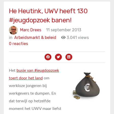
He Heutink, UWV heeft 130
#jeugdopzoek banen!
Marc Drees
11 september 2013
in
Arbeidsmarkt & beleid
3.041 views
0 reacties
Het
busje van #jeugdopzoek
toert door het land
om
werkloze jongeren bij
werkgevers te dumpen. En
dat terwijl op hetzelfde
moment het UWV maar liefst