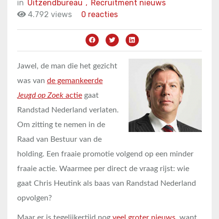
in
Uitzendbureau
,
Recruitment nieuws
4.792 views
0 reacties
Jawel, de man die het gezicht
was van
de gemankeerde
Jeugd op Zoek
actie
gaat
Randstad Nederland verlaten.
Om zitting te nemen in de
Raad van Bestuur van de
holding. Een fraaie promotie volgend op een minder
fraaie actie. Waarmee per direct de vraag rijst: wie
gaat Chris Heutink als baas van Randstad Nederland
opvolgen?
Maar er is tegelijkertijd nog
veel groter nieuws
, want