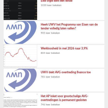
Elke orgie kent een einde
1030 keer bekeken
Heeft UWV het Programma van Eisen van de
tender volledig laten vallen?
905 keer bekeken
Werkloosheid in mei 2026 naar 3,9%
804 keer bekeken
UWV dekt AVG overtreding 8vance toe
781 keer bekeken
Het AP loket voor grootschalige AVG-
overtredingen is permanent gesloten
746 keer bekeken