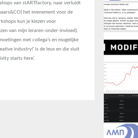
shops van stARTfactory, naar verluidt
tenaars&CO) het evenement voor de
shops kun je kiezen voor
zen van mijn leraren-onder-invloed),
oetingen met collega’s en mogelijke
ive industry!’ is de leus en die sluit
tivity starts here’.