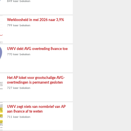
849 keer bekeken
Werkloosheid in mei 2026 naar 3,9%
799 keer bekeken
UWV dekt AVG overtreding 8vance toe
770 keer bekeken
Het AP loket voor grootschalige AVG-
overtredingen is permanent gesloten
727 keer bekeken
UWV zegt niets van normbrief van AP
aan 8vance af te weten
711 keer bekeken