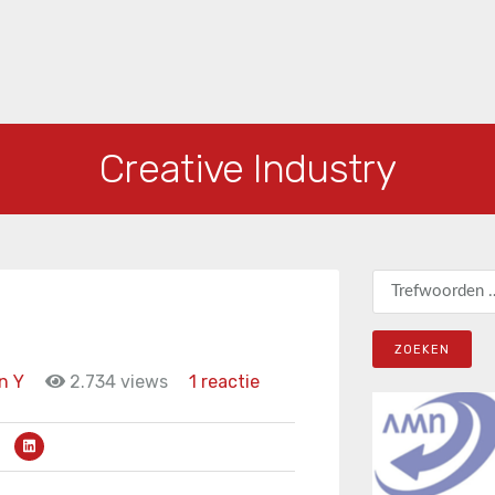
Creative Industry
Zoeken naar:
n Y
2.734 views
1 reactie