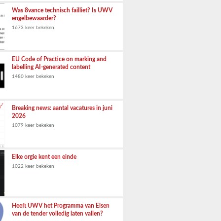
Was 8vance technisch failliet? Is UWV
engelbewaarder?
1673 keer bekeken
EU Code of Practice on marking and
labelling AI-generated content
1480 keer bekeken
Breaking news: aantal vacatures in juni
2026
1079 keer bekeken
Elke orgie kent een einde
1022 keer bekeken
Heeft UWV het Programma van Eisen
van de tender volledig laten vallen?