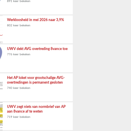
891 keer bekeken
Werkloosheid in mei 2026 naar 3,9%
802 keer bekeken
UWV dekt AVG overtreding 8vance toe
776 keer bekeken
Het AP loket voor grootschalige AVG-
overtredingen is permanent gesloten
740 keer bekeken
UWV zegt niets van normbrief van AP
aan 8vance af te weten
719 keer bekeken