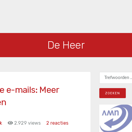
De Heer
Zoeken naar:
 e-mails: Meer
en
k
2.929 views
2 reacties