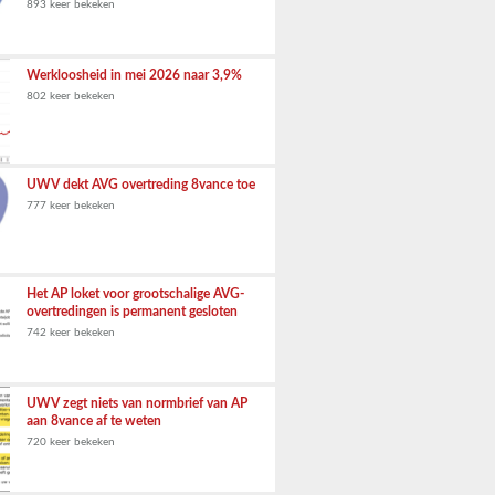
893 keer bekeken
Werkloosheid in mei 2026 naar 3,9%
802 keer bekeken
UWV dekt AVG overtreding 8vance toe
777 keer bekeken
Het AP loket voor grootschalige AVG-
overtredingen is permanent gesloten
742 keer bekeken
UWV zegt niets van normbrief van AP
aan 8vance af te weten
720 keer bekeken