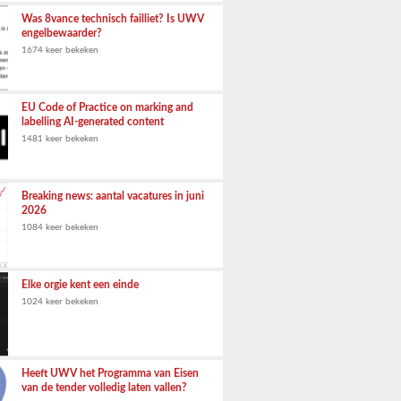
Was 8vance technisch failliet? Is UWV
engelbewaarder?
1674 keer bekeken
EU Code of Practice on marking and
labelling AI-generated content
1481 keer bekeken
Breaking news: aantal vacatures in juni
2026
1084 keer bekeken
Elke orgie kent een einde
1024 keer bekeken
Heeft UWV het Programma van Eisen
van de tender volledig laten vallen?