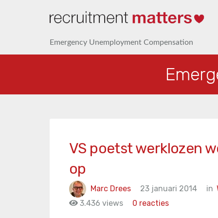
Emergency Unemployment Compensation
Emerg
VS poetst werklozen w
op
Marc Drees
23 januari 2014
in
3.436 views
0 reacties