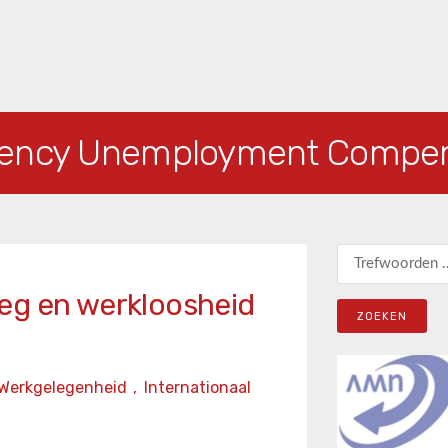
ency Unemployment Compen
Zoeken naar:
eg en werkloosheid
Werkgelegenheid
,
Internationaal