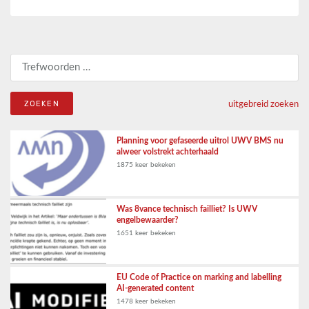
Zoeken naar:
uitgebreid zoeken
Planning voor gefaseerde uitrol UWV BMS nu
alweer volstrekt achterhaald
1875 keer bekeken
Was 8vance technisch failliet? Is UWV
engelbewaarder?
1651 keer bekeken
EU Code of Practice on marking and labelling
AI-generated content
1478 keer bekeken