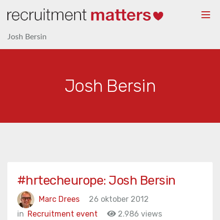
Togg
navi
Josh Bersin
Josh Bersin
#hrtecheurope: Josh Bersin
Marc Drees
26 oktober 2012
in
Recruitment event
2.986 views