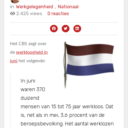
in
Werkgelegenheid
,
Nationaal
2.425 views
0 reacties
Het CBS zegt over
de
werkloosheid in
juni
het volgende:
In juni
waren 370
duizend
mensen van 15 tot 75 jaar werkloos. Dat
is, net als in mei, 3,6 procent van de
beroepsbevolking. Het aantal werklozen