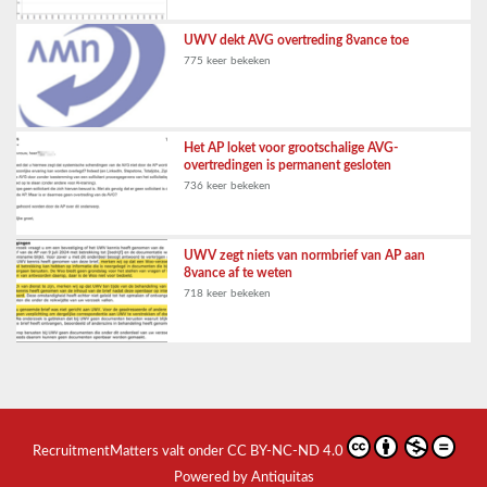
UWV dekt AVG overtreding 8vance toe
775 keer bekeken
Het AP loket voor grootschalige AVG-
overtredingen is permanent gesloten
736 keer bekeken
UWV zegt niets van normbrief van AP aan
8vance af te weten
718 keer bekeken
RecruitmentMatters
valt onder
CC BY-NC-ND 4.0
Powered by Antiquitas