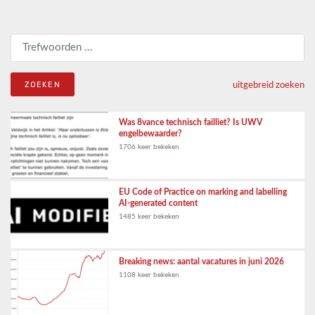
Zoeken naar:
uitgebreid zoeken
Was 8vance technisch failliet? Is UWV
engelbewaarder?
1706 keer bekeken
EU Code of Practice on marking and labelling
AI-generated content
1485 keer bekeken
Breaking news: aantal vacatures in juni 2026
1108 keer bekeken