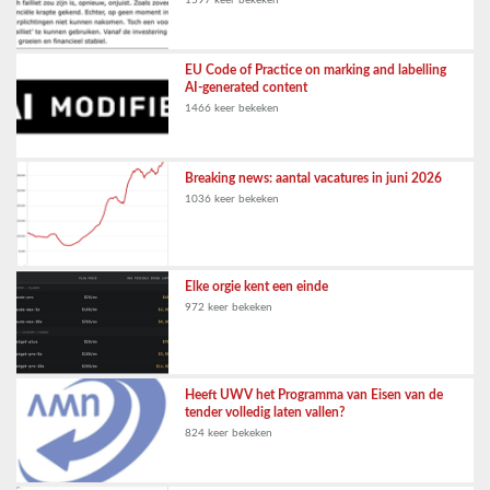
EU Code of Practice on marking and labelling
AI-generated content
1466 keer bekeken
Breaking news: aantal vacatures in juni 2026
1036 keer bekeken
Elke orgie kent een einde
972 keer bekeken
Heeft UWV het Programma van Eisen van de
tender volledig laten vallen?
824 keer bekeken