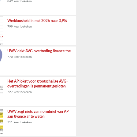
849 keer bekeken
Werkloosheid in mei 2026 naar 3,9%
799 keer bekeken
UWV dekt AVG overtreding 8vance toe
770 keer bekeken
Het AP loket voor grootschalige AVG-
overtredingen is permanent gesloten
727 keer bekeken
UWV zegt niets van normbrief van AP
aan 8vance af te weten
711 keer bekeken