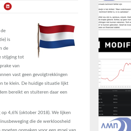
 de
ie) is
n de
stijging tot
sprake van
unnen vast geen gevolgtrekkingen
te klein. De huidige situatie lijkt
em bereikt en stuiteren daar een
 op 4,6% (oktober 2018). We lijken
 sinusbeweging die de werkloosheid
ons moeten opmaken voor een groei van