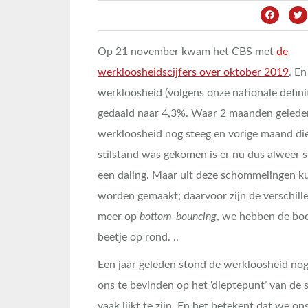
Op 21 november kwam het CBS met
de
werkloosheidscijfers over oktober 2019
. En
werkloosheid (volgens onze nationale definit
gedaald naar 4,3%. Waar 2 maanden gelede
werkloosheid nog steeg en vorige maand die 
stilstand was gekomen is er nu dus alweer 
een daling. Maar uit deze schommelingen k
worden gemaakt; daarvoor zijn de verschillen 
meer op
bottom-bouncing
, we hebben de bod
beetje op rond. ..
Een jaar geleden stond de werkloosheid nog
ons te bevinden op het ‘dieptepunt’ van de
vaak lijkt te zijn. En het betekent dat we 