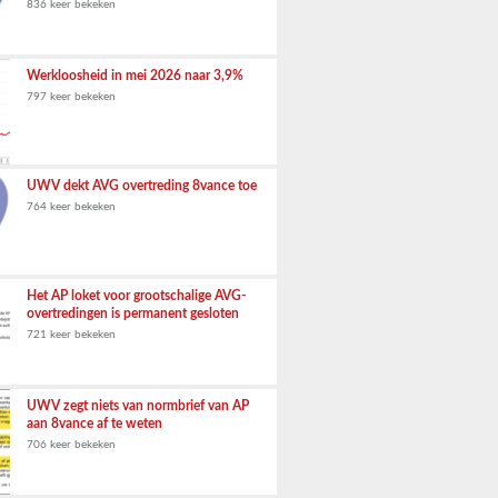
836 keer bekeken
Werkloosheid in mei 2026 naar 3,9%
797 keer bekeken
UWV dekt AVG overtreding 8vance toe
764 keer bekeken
Het AP loket voor grootschalige AVG-
overtredingen is permanent gesloten
721 keer bekeken
UWV zegt niets van normbrief van AP
aan 8vance af te weten
706 keer bekeken