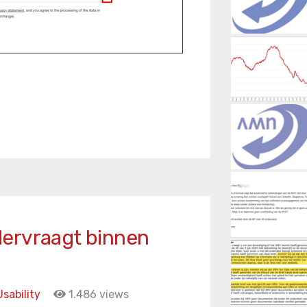
ervraagt binnen
r
Usability
1.486 views