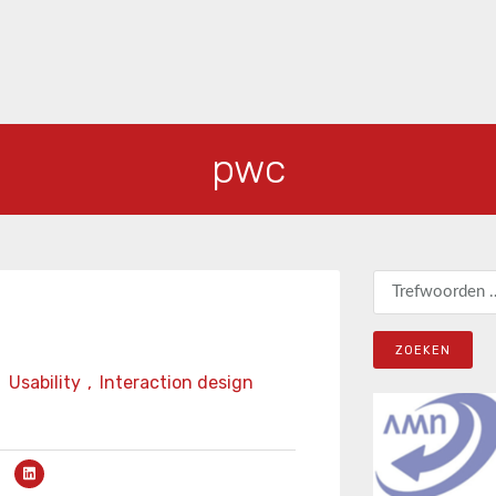
pwc
Zoeken naar:
n
Usability
,
Interaction design