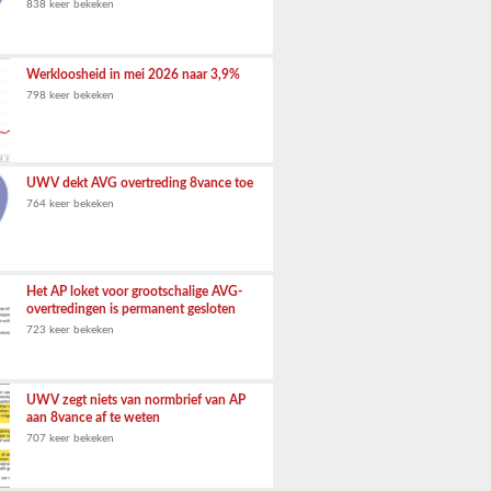
838 keer bekeken
Werkloosheid in mei 2026 naar 3,9%
798 keer bekeken
UWV dekt AVG overtreding 8vance toe
764 keer bekeken
Het AP loket voor grootschalige AVG-
overtredingen is permanent gesloten
723 keer bekeken
UWV zegt niets van normbrief van AP
aan 8vance af te weten
707 keer bekeken