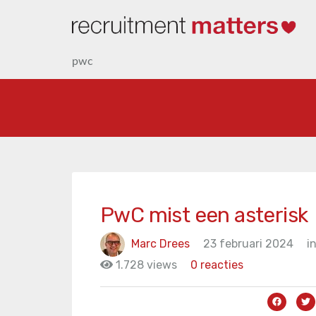
pwc
PwC mist een asterisk
Marc Drees
23 februari 2024
i
1.728 views
0 reacties