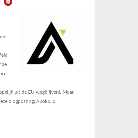
pen.
feld
nde
 in
elijk uit de EU wegblijven). Maar
eze blogposting; Apollo.io.