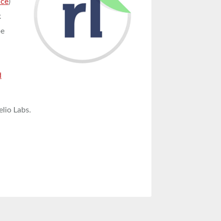
nce
)
k
pe
d
lio Labs.