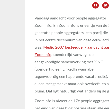
Vandaag aandacht voor people aggregator
Zoominfo. En Zoominfo is er eentje van de 
generatie people aggregators, een partij die 
in het eerste decennium van deze eeuw acti
was.
Medio 2007 besteedde ik aandacht aa
Zoominfo
, toendertijd vanwege de
aangekondigde samenwerking met XING
(toendertijd een LinkedIn wannabe,
tegenwoordig een haperende vacaturesite). 
alleen meegemaakt maar ook overleeft, en a
pluim. Dat ligt natuurlijk wat anders bij de
Zoominfo is alweer de 17e people aggregator
het eind van deze blog posting staan alle e