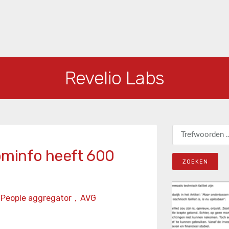
Revelio Labs
Zoeken naar:
ominfo heeft 600
People aggregator
,
AVG