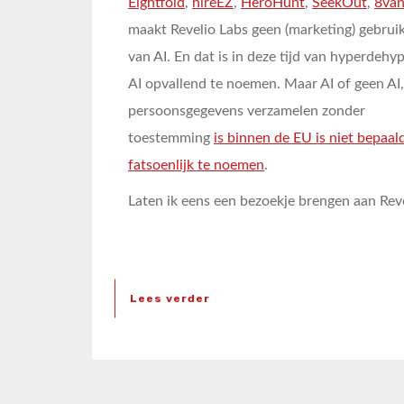
Eightfold
,
hireEZ
,
HeroHunt
,
SeekOut
,
8va
maakt Revelio Labs geen (marketing) gebrui
van AI. En dat is in deze tijd van hyperdehy
AI opvallend te noemen. Maar AI of geen AI,
persoonsgegevens verzamelen zonder
toestemming
is binnen de EU is niet bepaal
fatsoenlijk te noemen
.
Laten ik eens een bezoekje brengen aan Reve
Lees verder