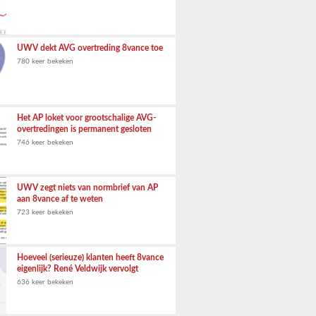
UWV dekt AVG overtreding 8vance toe
780 keer bekeken
Het AP loket voor grootschalige AVG-
overtredingen is permanent gesloten
746 keer bekeken
UWV zegt niets van normbrief van AP
aan 8vance af te weten
723 keer bekeken
Hoeveel (serieuze) klanten heeft 8vance
eigenlijk? René Veldwijk vervolgt
636 keer bekeken