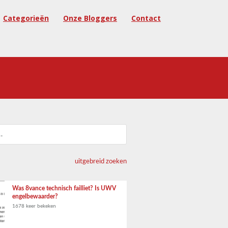
Categorieën
Onze Bloggers
Contact
uitgebreid zoeken
Was 8vance technisch failliet? Is UWV
engelbewaarder?
1678 keer bekeken