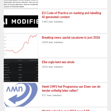
EU Code of Practice on marking and labelling
AI-generated content
1485 keer bekeken
Breaking news: aantal vacatures in juni 2026
1098 keer bekeken
Elke orgie kent een einde
1036 keer bekeken
Heeft UWV het Programma van Eisen van de
tender volledig laten vallen?
917 keer bekeken