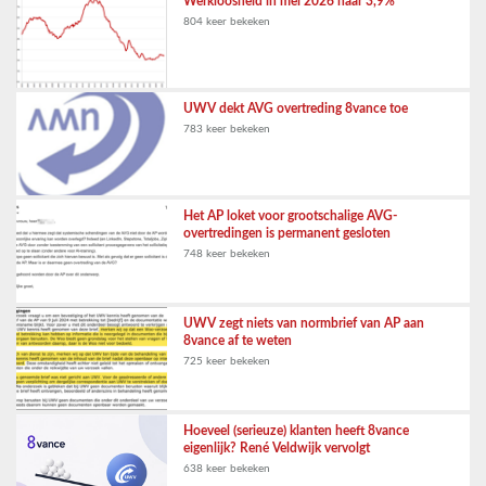
Werkloosheid in mei 2026 naar 3,9%
804 keer bekeken
UWV dekt AVG overtreding 8vance toe
783 keer bekeken
Het AP loket voor grootschalige AVG-
overtredingen is permanent gesloten
748 keer bekeken
UWV zegt niets van normbrief van AP aan
8vance af te weten
725 keer bekeken
Hoeveel (serieuze) klanten heeft 8vance
eigenlijk? René Veldwijk vervolgt
638 keer bekeken