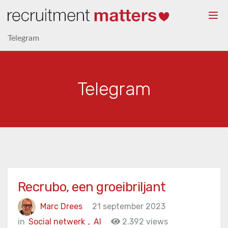
Togg
navi
Telegram
Telegram
Recrubo, een groeibriljant
Marc Drees
21 september 2023
in
Social netwerk
,
AI
2.392 views