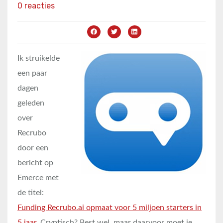
0 reacties
Ik struikelde
een paar
dagen
geleden
over
Recrubo
door een
bericht op
Emerce met
de titel:
Funding Recrubo.ai opmaat voor 5 miljoen starters in
5 jaar
. Cryptisch? Best wel, maar daarvoor moet je