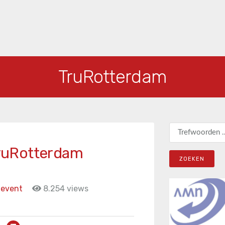
TruRotterdam
Zoeken naar:
ruRotterdam
 event
8.254 views