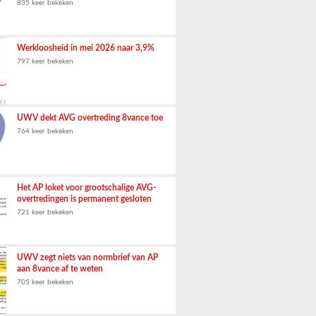
835 keer bekeken
Werkloosheid in mei 2026 naar 3,9%
797 keer bekeken
UWV dekt AVG overtreding 8vance toe
764 keer bekeken
Het AP loket voor grootschalige AVG-
overtredingen is permanent gesloten
721 keer bekeken
UWV zegt niets van normbrief van AP
aan 8vance af te weten
705 keer bekeken