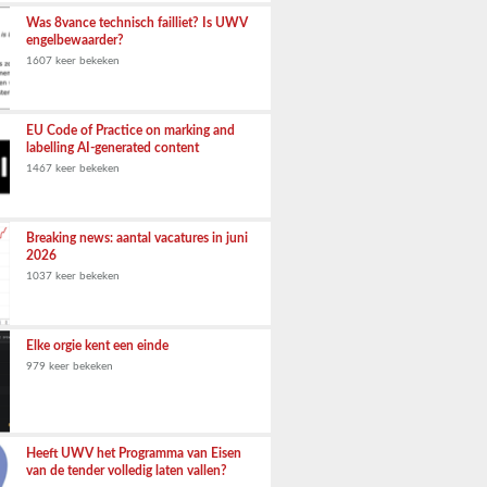
Was 8vance technisch failliet? Is UWV
engelbewaarder?
1607 keer bekeken
EU Code of Practice on marking and
labelling AI-generated content
1467 keer bekeken
Breaking news: aantal vacatures in juni
2026
1037 keer bekeken
Elke orgie kent een einde
979 keer bekeken
Heeft UWV het Programma van Eisen
van de tender volledig laten vallen?