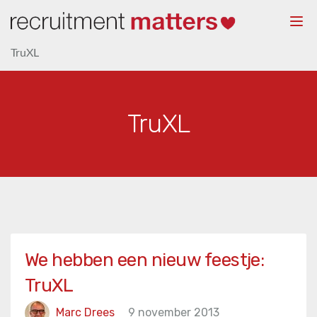
Togg
navi
TruXL
TruXL
We hebben een nieuw feestje:
TruXL
Marc Drees
9 november 2013