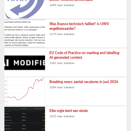
1889 keer bekeken
Was 8vance technisch failliet? Is UWV
engelbewaarder?
1674 keer bekeken
EU Code of Practice on marking and labelling
AI-generated content
1482 keer bekeken
Breaking news: aantal vacatures in juni 2026
1084 keer bekeken
Elke orgie kent een einde
1025 keer bekeken