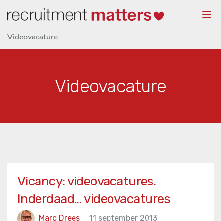
Togg
navi
Videovacature
Videovacature
Vicancy: videovacatures.
Inderdaad… videovacatures
Marc Drees
11 september 2013