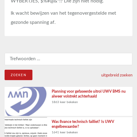
WYBERTJES, $%#@&*!? Die zijn niet nodig.
Ik wacht bewijzen van het tegenovergestelde met
gezonde spanning af.
Zoeken naar:
uitgebreid zoeken
Planning voor gefaseerde uitrol UWV BMS nu
alweer volstrekt achterhaald
1863 keer bekeken
Was 8vance technisch failliet? Is UWV
engelbewaarder?
1641 keer bekeken