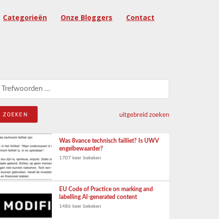
Categorieën
Onze Bloggers
Contact
eken naar:
uitgebreid zoeken
Was 8vance technisch failliet? Is UWV
engelbewaarder?
1707 keer bekeken
EU Code of Practice on marking and
labelling AI-generated content
1486 keer bekeken