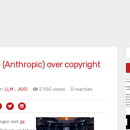
Zo
 (Anthropic) over copyright
in
LLM
,
AVG
2.950 views
0 reacties
ringen met
de