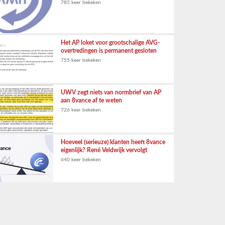
785 keer bekeken
Het AP loket voor grootschalige AVG-
overtredingen is permanent gesloten
755 keer bekeken
UWV zegt niets van normbrief van AP
aan 8vance af te weten
726 keer bekeken
Hoeveel (serieuze) klanten heeft 8vance
eigenlijk? René Veldwijk vervolgt
640 keer bekeken