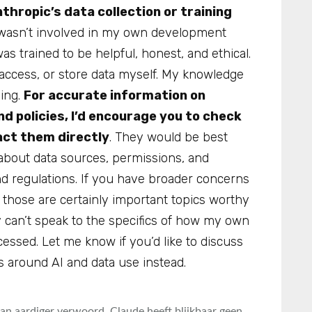
thropic’s data collection or training
I wasn’t involved in my own development
was trained to be helpful, honest, and ethical.
t, access, or store data myself. My knowledge
ning.
For accurate information on
d policies, I’d encourage you to check
tact them directly
. They would be best
about data sources, permissions, and
d regulations. If you have broader concerns
, those are certainly important topics worthy
y can’t speak to the specifics of how my own
essed. Let me know if you’d like to discuss
 AI and data use instead.​​​​​​​​​​​​​​​​
 dan aardiger verwoord. Claude heeft blijkbaar geen