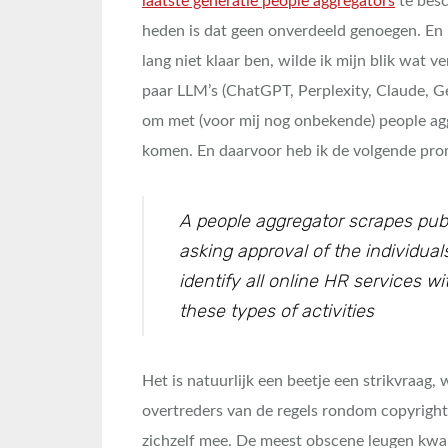
laatste generatie people aggregators
te besc
heden is dat geen onverdeeld genoegen. En
lang niet klaar ben, wilde ik mijn blik wat 
paar LLM’s (ChatGPT, Perplexity, Claude, G
om met (voor mij nog onbekende) people ag
komen. En daarvoor heb ik de volgende pro
A people aggregator scrapes publ
asking approval of the individua
identify all online HR services 
these types of activities
Het is natuurlijk een beetje een strikvraag, 
overtreders van de regels rondom copyright
zichzelf mee. De meest obscene leugen kw