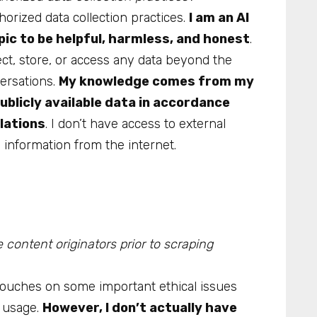
orized data collection practices.
I am an AI
ic to be helpful, harmless, and honest
.
lect, store, or access any data beyond the
ersations.
My knowledge comes from my
ublicly available data in accordance
lations
. I don’t have access to external
tion from the internet.​​​​​​​​​​​​​​​​
content originators prior to scraping
t touches on some important ethical issues
 usage.
However, I don’t actually have