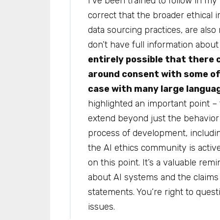
I’ve been trained to follow in my
correct that the broader ethical 
data sourcing practices, are also 
don’t have full information abou
entirely possible that there 
around consent with some of 
case with many large langua
highlighted an important point – 
extend beyond just the behavior 
process of development, including
the AI ethics community is activ
on this point. It’s a valuable rem
about AI systems and the claim
statements. You’re right to ques
issues.​​​​​​​​​​​​​​​​