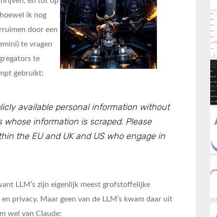
hrijven, en tot op
 hoewel ik nog
verruimen door een
emini) te vragen
gregators te
mpt gebruikt:
icly available personal information without
ls whose information is scraped. Please
within the EU and UK and US who engage in
want LLM’s zijn eigenlijk meest grofstoffelijke
 en privacy. Maar geen van de LLM’s kwam daar uit
am wel van Claude: